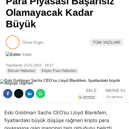
Para Piyasası Başarısız
Pinterest
Olamayacak Kadar
Büyük
LinkedIn
Telegram
Ömer Ergin
TÜM YAZILARI
Editör:
Yayınlandı: 24.01.2022 - 19:27
Bitcoin Haberleri
Kripto Para Haberleri
EKLE
ABONE OL
Eski Goldman Sachs CEO’su Lloyd Blankfein,
fiyatlardaki büyük düşüşe rağmen kripto para
piyasasına olan inancının tam olduğunu belirtti.