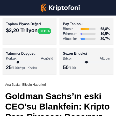
Toplam Piyasa Değeri
Pay Tablosu
Bitcoin
58,8%
$2,20 Trilyon
+0.11%
Ethereum
10,5%
Altcoinler
30,7%
KRİPTO PARA HABERLERİ
Facebook
BİTCOİN HABERLERİ
Yatırımcı Duygusu
Sezon Endeksi
Korkak
Açgözlü
Bitcoin
Altcoin
ALTCOİN HABERLERİ
25
50
/100
Aşırı Korku
/100
AKADEMİ
Instagram
SÖZLÜK
Ana Sayfa
›
Bitcoin Haberleri
Goldman Sachs’ın eski
Youtube
CEO’su Blankfein: Kripto
TikTok