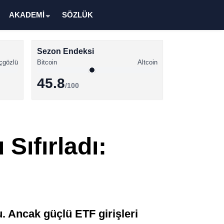
AKADEMİ
SÖZLÜK
Sezon Endeksi
çgözlü
Bitcoin
Altcoin
45.8
/100
Kripto Para Haberleri
Bitcoin Haberleri
ıfırladı:
Altcoin Haberleri
Ethereum Haberleri
Solana Haberleri
XRP Haberleri
 Ancak güçlü ETF girişleri
Memecoin Haberleri