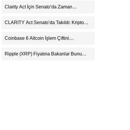
Uyarısı
LinkedIn
Clarity Act İçin Senato’da Zaman
Daralıyor
Telegram
CLARITY Act Senato’da Takıldı: Kripto
Para Piyasası 2027’yi Fiyatlıyor
Coinbase 6 Altcoin İşlem Çiftini
Durduracak
Ripple (XRP) Fiyatına Bakanlar Bunu
Kaçırıyor: Evernorth’tan Dikkat Çeken
Uyarı