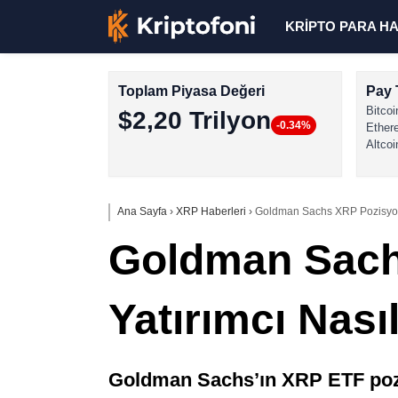
KRİPTO PARA H
Toplam Piyasa Değeri
Pay 
Bitcoi
$2,20 Trilyon
-0.34%
Ether
Altcoi
Ana Sayfa
›
XRP Haberleri
›
Goldman Sachs XRP Pozisyonun
Goldman Sachs
Yatırımcı Nas
Goldman Sachs’ın XRP ETF pozi