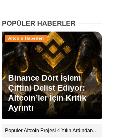
Stablecoin Haberleri
POPÜLER HABERLER
Altcoin Haberleri
Facebook
Binance Dört İşlem
Instagram
Çiftini Delist Ediyor:
Youtube
Altcoin’ler İçin Kritik
Ayrıntı
TikTok
Pinterest
Popüler Altcoin Projesi 4 Yılın Ardından
Kapanıyor: Kullanıcılara 21 Ağustos