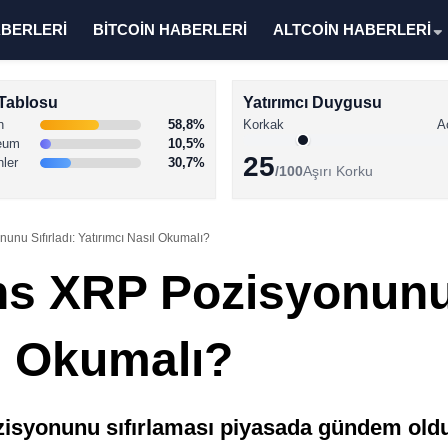
ABERLERİ
BİTCOİN HABERLERİ
ALTCOİN HABERLERİ
Tablosu
Yatırımcı Duygusu
n
58,8%
Korkak
A
eum
10,5%
25
nler
30,7%
/100
Aşırı Korku
u Sıfırladı: Yatırımcı Nasıl Okumalı?
 XRP Pozisyonunu S
ıl Okumalı?
syonunu sıfırlaması piyasada gündem oldu.