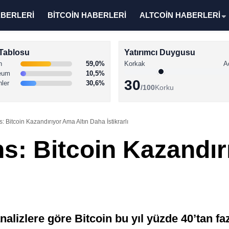
ABERLERİ
BİTCOİN HABERLERİ
ALTCOİN HABERLERİ
Tablosu
Yatırımcı Duygusu
n
59,0%
Korkak
A
eum
10,5%
30
nler
30,6%
/100
Korku
Bitcoin Kazandırıyor Ama Altın Daha İstikrarlı
: Bitcoin Kazandır
alizlere göre Bitcoin bu yıl yüzde 40’tan fa