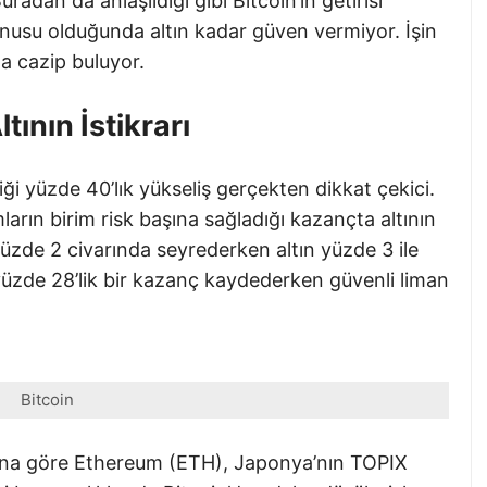
uradan da anlaşıldığı gibi Bitcoin’in getirisi
konusu olduğunda altın kadar güven vermiyor. İşin
ha cazip buluyor.
ltının İstikrarı
iği yüzde 40’lık yükseliş gerçekten dikkat çekici.
mların birim risk başına sağladığı kazançta altının
 yüzde 2 civarında seyrederken altın yüzde 3 ile
e yüzde 28’lik bir kazanç kaydederken güvenli liman
Bitcoin
runa göre Ethereum (ETH), Japonya’nın TOPIX