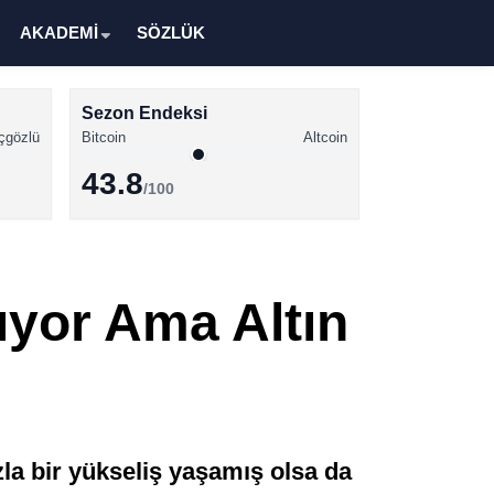
AKADEMİ
SÖZLÜK
Sezon Endeksi
çgözlü
Bitcoin
Altcoin
43.8
/100
Kripto Para Haberleri
Bitcoin Haberleri
ıyor Ama Altın
Altcoin Haberleri
Ethereum Haberleri
Solana Haberleri
XRP Haberleri
zla bir yükseliş yaşamış olsa da
Memecoin Haberleri