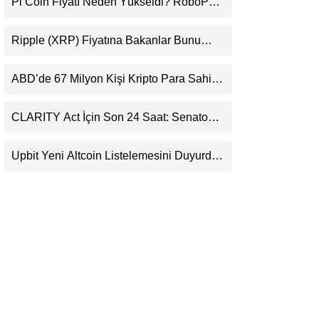
Pi Coin Fiyatı Neden Yükseldi? RoboPay
LinkedIn
Ortaklığı ve Güncelleme İyimserliği
Destekledi
Ripple (XRP) Fiyatına Bakanlar Bunu
Telegram
Kaçırıyor: Evernorth’tan Dikkat Çeken
Uyarı
ABD’de 67 Milyon Kişi Kripto Para Sahibi:
Ripple’dan “Eski Algılar Yıkıldı” Mesajı
CLARITY Act İçin Son 24 Saat: Senato
Matematiği Kripto Para Piyasasının
Beklentisini Bozabilir
Upbit Yeni Altcoin Listelemesini Duyurdu:
KRW, BTC ve USDT Paritelerinde İşlem
Görecek