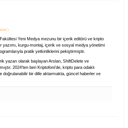
Yazar
)
Fakültesi Yeni Medya mezunu bir içerik editörü ve kripto
ber yazımı, kurgu-montaj, içerik ve sosyal medya yönetimi
ogramlarıyla pratik yetkinliklerini pekiştirmiştir.
k yazarı olarak başlayan Arslan, ShiftDelete ve
ştır. 2024’ten beri Kriptofoni’de, kripto para odaklı
 doğrulanabilir bir dille aktarmakta, güncel haberler ve