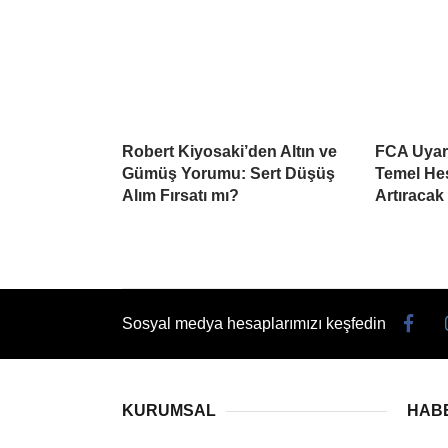
Robert Kiyosaki’den Altın ve
FCA Uyard
Gümüş Yorumu: Sert Düşüş
Temel He
Alım Fırsatı mı?
Artıracak
Sosyal medya hesaplarımızı keşfedin
KURUMSAL
HAB