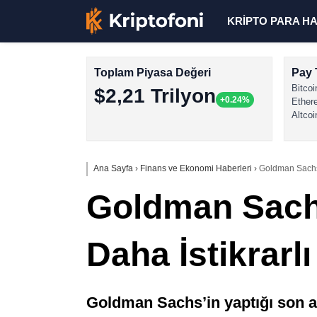
KRİPTO PARA H
Toplam Piyasa Değeri
Pay 
Bitcoi
$2,21 Trilyon
+0.24%
Ether
Altcoi
Ana Sayfa
›
Finans ve Ekonomi Haberleri
›
Goldman Sachs: 
Goldman Sachs
Daha İstikrarlı
Goldman Sachs’in yaptığı son an