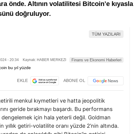
k ara önde. Altının volatilitesi Bitcoin’e kıya
üsünü doğruluyor.
TÜM YAZILARI
024 - 20:34
Kaynak: HABER MERKEZI
Finans ve Ekonomi Haberleri
EKLE
ABONE OL
tirili menkul kıymetleri ve hatta jeopolitik
larını geride bırakmayı başardı. Bu performans
kini dengelemek için hala yeterli değil. Goldman
n yıllık getiri-volatilite oranı yüzde 2’nin altında.