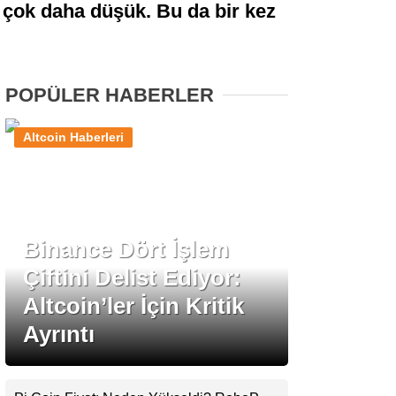
sla çok daha düşük. Bu da bir kez
Stablecoin Haberleri
POPÜLER HABERLER
Facebook
Altcoin Haberleri
Instagram
Binance Dört İşlem
Youtube
Çiftini Delist Ediyor:
Altcoin’ler İçin Kritik
TikTok
Ayrıntı
Pinterest