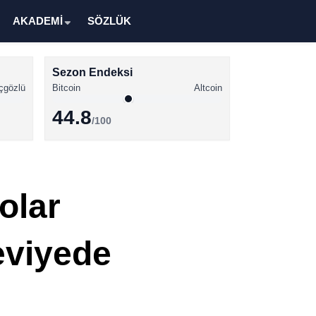
AKADEMİ
SÖZLÜK
Sezon Endeksi
çgözlü
Bitcoin
Altcoin
44.8
/100
Kripto Para Haberleri
Bitcoin Haberleri
olar
Altcoin Haberleri
Ethereum Haberleri
eviyede
Solana Haberleri
XRP Haberleri
Memecoin Haberleri