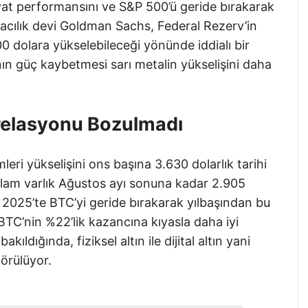
yat performansını ve S&P 500’ü geride bırakarak
acılık devi Goldman Sachs, Federal Rezerv’in
.000 dolara yükselebileceği yönünde iddialı bir
ın güç kaybetmesi sarı metalin yükselişini daha
Korelasyonu Bozulmadı
leri yükselişini ons başına 3.630 dolarlık tarihi
oplam varlık Ağustos ayı sonuna kadar 2.905
l 2025’te BTC’yi geride bırakarak yılbaşından bu
 BTC’nin %22’lik kazancına kıyasla daha iyi
kıldığında, fiziksel altın ile dijital altın yani
örülüyor.