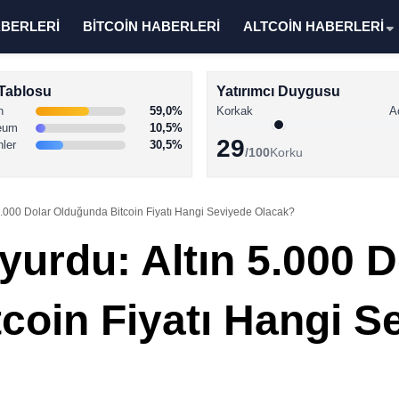
ABERLERİ
BİTCOİN HABERLERİ
ALTCOİN HABERLERİ
Tablosu
Yatırımcı Duygusu
n
59,0%
Korkak
A
eum
10,5%
29
nler
30,5%
/100
Korku
.000 Dolar Olduğunda Bitcoin Fiyatı Hangi Seviyede Olacak?
urdu: Altın 5.000 D
coin Fiyatı Hangi S