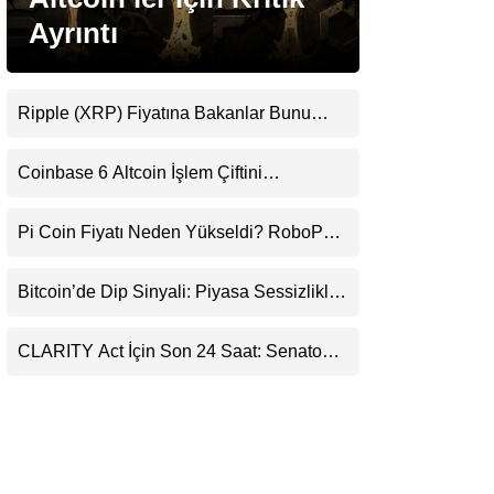
LinkedIn
Ayrıntı
Telegram
Ripple (XRP) Fiyatına Bakanlar Bunu
Kaçırıyor: Evernorth’tan Dikkat Çeken
Uyarı
Coinbase 6 Altcoin İşlem Çiftini
Durduracak
Pi Coin Fiyatı Neden Yükseldi? RoboPay
Ortaklığı ve Güncelleme İyimserliği
Destekledi
Bitcoin’de Dip Sinyali: Piyasa Sessizlikle
Sıkışıyor
CLARITY Act İçin Son 24 Saat: Senato
Matematiği Kripto Para Piyasasının
Beklentisini Bozabilir