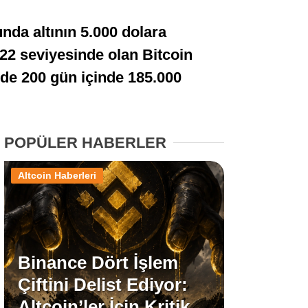
Stablecoin Haberleri
da altının 5.000 dolara
%22 seviyesinde olan Bitcoin
linde 200 gün içinde 185.000
Facebook
POPÜLER HABERLER
Instagram
Altcoin Haberleri
Youtube
TikTok
Binance Dört İşlem
Çiftini Delist Ediyor:
Pinterest
Altcoin’ler İçin Kritik