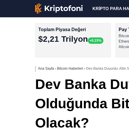
KRİPTO PARA H
Toplam Piyasa Değeri
Pay 
Bitcoi
$2,21 Trilyon
+0.15%
Ether
Altcoi
Ana Sayfa
›
Bitcoin Haberleri
›
Dev Banka Duyurdu: Altın 5
Dev Banka Duy
Olduğunda Bit
Olacak?