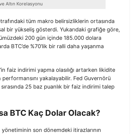
 ve Altın Korelasyonu
trafındaki tüm makro belirsizliklerin ortasında
sal bir yükseliş gösterdi. Yukarıdaki grafiğe göre,
a önümüzdeki 200 gün içinde 185.000 dolara
rda BTC’de %70’lik bir ralli daha yaşanma
n faiz indirimi yapma olasılığı artarken likidite
’ın performansını yakalayabilir. Fed Guvernörü
ırasında 25 baz puanlık bir faiz indirimi talep
rsa BTC Kaç Dolar Olacak?
yönetiminin son dönemdeki itirazlarının