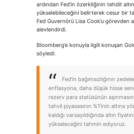
ardından Fed’in özerkliğinin tehdit alt
yükselebileceğini belirterek cesur bi
Fed Guvernörü Lisa Cook’u görevden alma
alevlendirdi.
Bloomberg’e konuyla ilgili konuşan Go
söyledi:
Fed’in bağımsızlığının zede
enflasyona, daha düşük hisse sened
rezerv para statüsünün aşınmasın
tahvil piyasasının %1’inin altına 
kaldığı varsayıldığında altın fiyat
yükseleceğini tahmin ediyoruz.