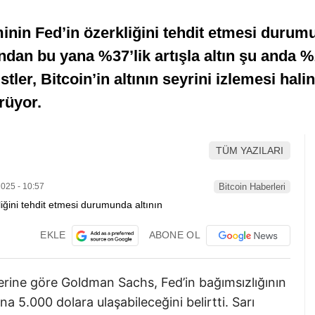
in Fed’in özerkliğini tehdit etmesi durumun
ndan bu yana %37’lik artışla altın şu anda 
listler, Bitcoin’in altının seyrini izlemesi ha
rüyor.
TÜM YAZILARI
025 - 10:57
Bitcoin Haberleri
EKLE
ABONE OL
berine göre Goldman Sachs, Fed’in bağımsızlığının
a 5.000 dolara ulaşabileceğini belirtti. Sarı