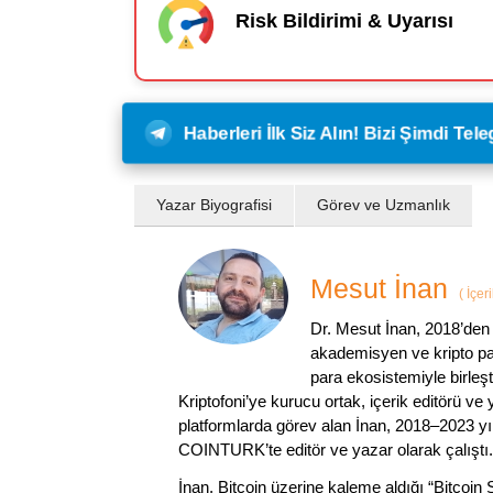
Risk Bildirimi & Uyarısı
Haberleri İlk Siz Alın! Bizi Şimdi Te
Yazar Biyografisi
Görev ve Uzmanlık
Mesut İnan
(
İçer
Dr. Mesut İnan, 2018’den 
akademisyen ve kripto par
para ekosistemiyle birleşt
Kriptofoni’ye kurucu ortak, içerik editörü ve
platformlarda görev alan İnan, 2018–2023 yı
COINTURK’te editör ve yazar olarak çalıştı.
İnan, Bitcoin üzerine kaleme aldığı “Bitcoin