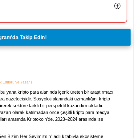
legram'da Takip Edin!
ik Editörü ve Yazar
)
bu yana kripto para alanında içerik üreten bir araştırmacı,
a gazetecisidir. Sosyoloji alanındaki uzmanlığını kripto
irerek sektöre farklı bir perspektif kazandırmaktadır.
 yazarı olarak katılmadan önce çeşitli kripto para medya
lları arasında Kriptokoin’de, 2023–2024 arasında ise
 Sen Bizim Her Şeyimizsin” adlı kitabıyla ekosisteme