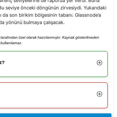
direnç seviyelerine de raporda yer verdi. Buna
 Bu seviye önceki döngünün zirvesiydi. Yukarıdaki
sı da son birikim bölgesinin tabanı. Glassnode’a
nda yönünü bulmaya çalışacak.
ibi tarafından özel olarak hazırlanmıştır. Kaynak gösterilmeden
kullanılamaz.
z?