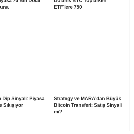
Piyasa 70 Bin Dolar
Dolarlık BTC Toplarken
suna
ETF’lere 750
e Dip Sinyali: Piyasa
Strategy ve MARA’dan Büyük
e Sıkışıyor
Bitcoin Transferi: Satış Sinyali
mi?