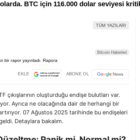
dolarda. BTC için 116.000 dolar seviyesi krit
TÜM YAZILARI
Bitcoin Haberleri
EKLE
ABONE OL
TF çıkışlarının oluşturduğu endişe bulutları var.
iyor. Ayrıca ne olacağında dair de herhangi bir
artırıyor. 07 Ağustos 2025 tarihinde bu endişeleri
eldi. Detaylara bakalım.
 Düzeltme: Panik mi, Normal mi?