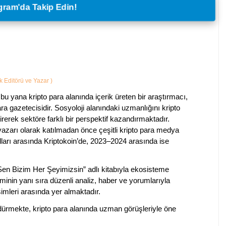
legram'da Takip Edin!
ik Editörü ve Yazar
)
bu yana kripto para alanında içerik üreten bir araştırmacı,
a gazetecisidir. Sosyoloji alanındaki uzmanlığını kripto
irerek sektöre farklı bir perspektif kazandırmaktadır.
 yazarı olarak katılmadan önce çeşitli kripto para medya
lları arasında Kriptokoin’de, 2023–2024 arasında ise
 Sen Bizim Her Şeyimizsin” adlı kitabıyla ekosisteme
iminin yanı sıra düzenli analiz, haber ve yorumlarıyla
isimleri arasında yer almaktadır.
sürdürmekte, kripto para alanında uzman görüşleriyle öne