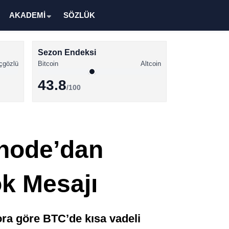
AKADEMİ
SÖZLÜK
Sezon Endeksi
çgözlü
Bitcoin
Altcoin
43.8
/100
Kripto Para Haberleri
Bitcoin Haberleri
snode’dan
Altcoin Haberleri
Ethereum Haberleri
ok Mesajı
Solana Haberleri
XRP Haberleri
ora göre BTC’de kısa vadeli
Memecoin Haberleri