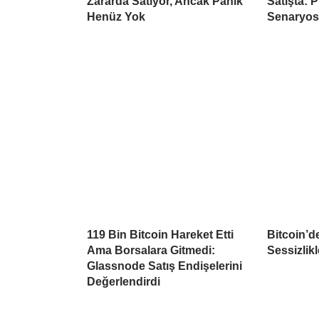
Zararda Satıyor, Ancak Panik
Satışta: 
Henüz Yok
Senaryo
119 Bin Bitcoin Hareket Etti
Bitcoin’d
Ama Borsalara Gitmedi:
Sessizlikl
Glassnode Satış Endişelerini
Değerlendirdi