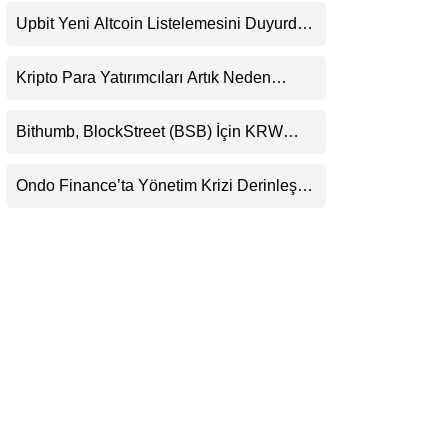
Beklentisini Bozabilir
LinkedIn
Upbit Yeni Altcoin Listelemesini Duyurdu:
KRW, BTC ve USDT Paritelerinde İşlem
Görecek
Telegram
Kripto Para Yatırımcıları Artık Neden
Evlerinde Hedef Alınıyor?
Bithumb, BlockStreet (BSB) İçin KRW
İşlem Çifti Desteği Duyurdu
Ondo Finance’ta Yönetim Krizi Derinleşti:
Milyarlarca Dolarlık Tokenizasyon Devinin
Kontrolü Mahkemeye Taşındı