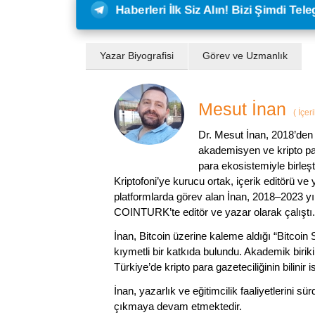
Haberleri İlk Siz Alın! Bizi Şimdi Te
Yazar Biyografisi
Görev ve Uzmanlık
Mesut İnan
(
İçer
Dr. Mesut İnan, 2018’den 
akademisyen ve kripto par
para ekosistemiyle birleşt
Kriptofoni’ye kurucu ortak, içerik editörü ve
platformlarda görev alan İnan, 2018–2023 yı
COINTURK’te editör ve yazar olarak çalıştı.
İnan, Bitcoin üzerine kaleme aldığı “Bitcoin
kıymetli bir katkıda bulundu. Akademik birik
Türkiye’de kripto para gazeteciliğinin bilinir 
İnan, yazarlık ve eğitimcilik faaliyetlerini 
çıkmaya devam etmektedir.