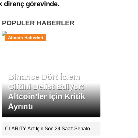
ik direnç görevinde.
Stablecoin Haberleri
POPÜLER HABERLER
Altcoin Haberleri
Facebook
Binance Dört İşlem
Instagram
Çiftini Delist Ediyor:
Youtube
Altcoin’ler İçin Kritik
Ayrıntı
TikTok
Pinterest
CLARITY Act İçin Son 24 Saat: Senato
Matematiği Kripto Para Piyasasının