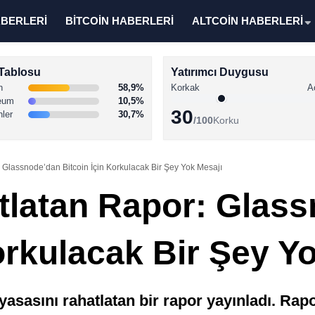
ABERLERİ
BİTCOİN HABERLERİ
ALTCOİN HABERLERİ
Tablosu
Yatırımcı Duygusu
n
58,9%
Korkak
A
eum
10,5%
30
nler
30,7%
/100
Korku
 Glassnode’dan Bitcoin İçin Korkulacak Bir Şey Yok Mesajı
tlatan Rapor: Glas
orkulacak Bir Şey Y
asasını rahatlatan bir rapor yayınladı. Rap