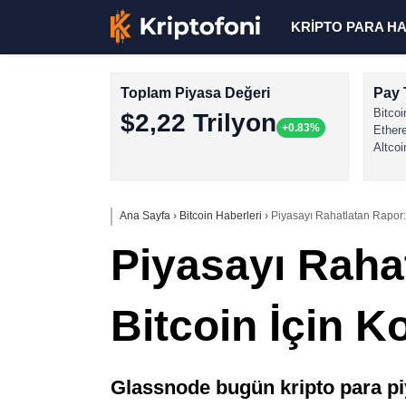
KRİPTO PARA H
Toplam Piyasa Değeri
Pay 
Bitcoi
$2,22 Trilyon
+0.83%
Ether
Altcoi
Ana Sayfa
›
Bitcoin Haberleri
›
Piyasayı Rahatlatan Rapor:
Piyasayı Raha
Bitcoin İçin K
Glassnode bugün kripto para piy