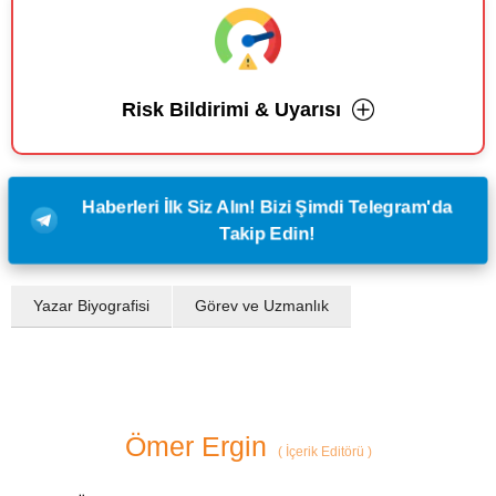
Risk Bildirimi & Uyarısı
Haberleri İlk Siz Alın! Bizi Şimdi Telegram'da
Takip Edin!
Yazar Biyografisi
Görev ve Uzmanlık
Ömer Ergin
(
İçerik Editörü
)