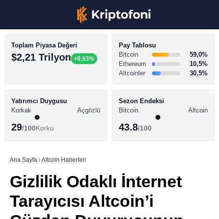
Toplam Piyasa Değeri
Pay Tablosu
Bitcoin
59,0%
$2,21 Trilyon
+0.53%
Ethereum
10,5%
Altcoinler
30,5%
KRİPTO PARA HABERLERİ
Facebook
BİTCOİN HABERLERİ
Yatırımcı Duygusu
Sezon Endeksi
Korkak
Açgözlü
Bitcoin
Altcoin
ALTCOİN HABERLERİ
29
43.8
/100
Korku
/100
AKADEMİ
Instagram
SÖZLÜK
Ana Sayfa
›
Altcoin Haberleri
Gizlilik Odaklı İnternet
Youtube
Tarayıcısı Altcoin’i
TikTok