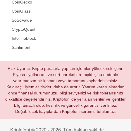
CoinGecko
CoinGlass
SoSoValue
CryptoQuant
IntoTheBlock
Santiment
Risk Uyarısı: Kripto paralarla yapılan işlemler yüksek risk içerir.
Piyasa fiyatları ani ve sert hareketlere açıktır; bu nedenle
yatırımınızın bir kısmını veya tamamını kaybedebilirsiniz.
Kaldıraçlı işlemler riskleri daha da artırır. Yatırım kararı almadan
önce finansal durumunuzu, bilgi seviyenizi ve risk toleransınızı
dikkatlice değerlendiriniz. Kriptofoni’de yer alan veriler ve içerikler
bilgi amaçlı olup, kesinlik ve güncellik garantisi verilmez.
Doğabilecek kayıplardan Kriptofoni sorumlu tutulamaz.
Kriptofoni © 2020 - 2026. Tüm hakları saklıdır.