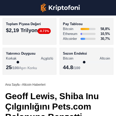
Toplam Piyasa Değeri
Pay Tablosu
Bitcoin
58,8%
$2,19 Trilyon
-0.73%
Ethereum
10,5%
Altcoinler
30,7%
KRİPTO PARA HABERLERİ
Facebook
BİTCOİN HABERLERİ
Yatırımcı Duygusu
Sezon Endeksi
Korkak
Açgözlü
Bitcoin
Altcoin
ALTCOİN HABERLERİ
25
44.8
/100
Aşırı Korku
/100
AKADEMİ
Instagram
SÖZLÜK
Ana Sayfa
›
Altcoin Haberleri
Geoff Lewis, Shiba Inu
Youtube
Çılgınlığını Pets.com
TikTok