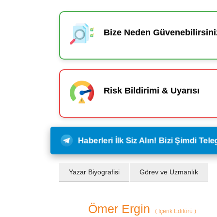
Bize Neden Güvenebilirsini
Risk Bildirimi & Uyarısı
Haberleri İlk Siz Alın! Bizi Şimdi Te
Yazar Biyografisi
Görev ve Uzmanlık
Ömer Ergin
(
İçerik Editörü
)