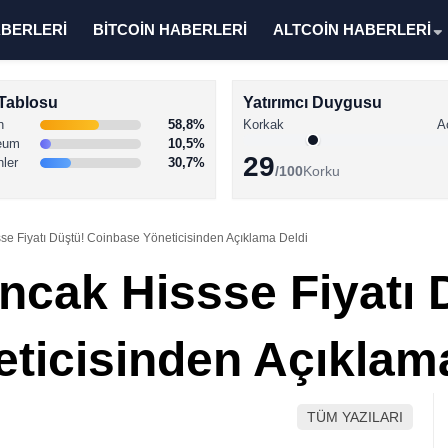
ABERLERİ
BİTCOİN HABERLERİ
ALTCOİN HABERLERİ
Tablosu
Yatırımcı Duygusu
n
58,8%
Korkak
A
eum
10,5%
29
nler
30,7%
/100
Korku
ssse Fiyatı Düştü! Coinbase Yöneticisinden Açıklama Deldi
 Ancak Hissse Fiyatı 
ticisinden Açıklam
TÜM YAZILARI