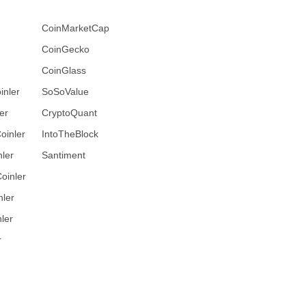
CoinMarketCap
CoinGecko
CoinGlass
inler
SoSoValue
er
CryptoQuant
oinler
IntoTheBlock
ler
Santiment
oinler
nler
ler
r