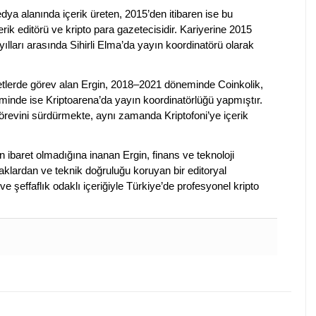
dya alanında içerik üreten, 2015’den itibaren ise bu
erik editörü ve kripto para gazetecisidir. Kariyerine 2015
ılları arasında Sihirli Elma’da yayın koordinatörü olarak
rketlerde görev alan Ergin, 2018–2021 döneminde Coinkolik,
nde ise Kriptoarena’da yayın koordinatörlüğü yapmıştır.
evini sürdürmekte, aynı zamanda Kriptofoni’ye içerik
en ibaret olmadığına inanan Ergin, finans ve teknoloji
klardan ve teknik doğruluğu koruyan bir editoryal
ve şeffaflık odaklı içeriğiyle Türkiye’de profesyonel kripto