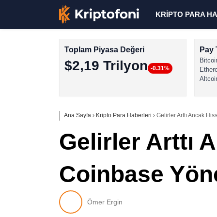
KRİPTO PARA H
Toplam Piyasa Değeri
Pay 
Bitcoi
$2,19 Trilyon
-0.31%
Ether
Altcoi
Ana Sayfa
›
Kripto Para Haberleri
›
Gelirler Arttı Ancak Hi
Gelirler Arttı
Coinbase Yöne
Ömer Ergin