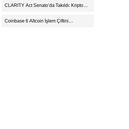
CLARITY Act Senato’da Takıldı: Kripto
LinkedIn
Para Piyasası 2027’yi Fiyatlıyor
Coinbase 6 Altcoin İşlem Çiftini
Telegram
Durduracak