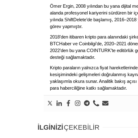
Ömer Ergin, 2008 yılından bu yana dijital me
alanda profesyonel kariyerini sürdüren bir iç
yılında ShiftDelete’de başlamış, 2016–2018 y
görev yapmıştır.
2018’den itibaren kripto para alanındaki şi
BTCHaber ve Coinbilgi’de, 2020–2021 dönemi
2022’den bu yana COINTURK’te editörlük gör
desteği sağlamaktadır.
Kripto paraların yalnızca fiyat hareketlerind
kesişimindeki gelişmeleri doğrulanmış kayna
yaklaşımla okura sunar. Analitik bakış açısı 
para haberciliğine katkı sağlamaktadır.
İLGİNİZİ
ÇEKEBİLİR