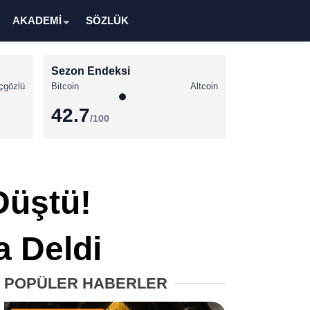
AKADEMİ
SÖZLÜK
Sezon Endeksi
çgözlü
Bitcoin
Altcoin
42.7
/100
Kripto Para Haberleri
Bitcoin Haberleri
Düştü!
Altcoin Haberleri
Ethereum Haberleri
a Deldi
Solana Haberleri
POPÜLER HABERLER
XRP Haberleri
Memecoin Haberleri