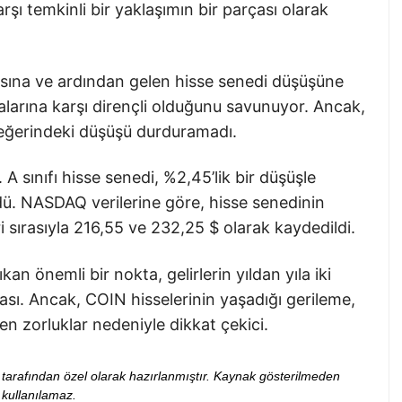
rşı temkinli bir yaklaşımın bir parçası olarak
asına ve ardından gelen hisse senedi düşüşüne
larına karşı dirençli olduğunu savunuyor. Ancak,
değerindeki düşüşü durduramadı.
 A sınıfı hisse senedi, %2,45’lik bir düşüşle
dü. NASDAQ verilerine göre, hisse senedinin
 sırasıyla 216,55 ve 232,25 $ olarak kaydedildi.
an önemli bir nokta, gelirlerin yıldan yıla iki
ası. Ancak, COIN hisselerinin yaşadığı gerileme,
len zorluklar nedeniyle dikkat çekici.
ibi tarafından özel olarak hazırlanmıştır. Kaynak gösterilmeden
kullanılamaz.