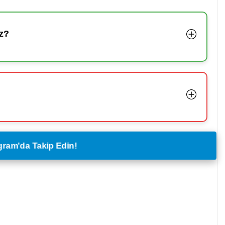
z?
legram'da Takip Edin!