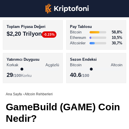
Toplam Piyasa Değeri
Pay Tablosu
Bitcoin
58,8%
$2,20 Trilyon
-0.15%
Ethereum
10,5%
Altcoinler
30,7%
KRİPTO PARA HABERLERİ
Facebook
BİTCOİN HABERLERİ
Yatırımcı Duygusu
Sezon Endeksi
Korkak
Açgözlü
Bitcoin
Altcoin
ALTCOİN HABERLERİ
29
40.6
/100
Korku
/100
AKADEMİ
Instagram
SÖZLÜK
Ana Sayfa
›
Altcoin Rehberleri
GameBuild (GAME) Coin
Youtube
Nedir?
TikTok