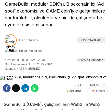
GameBuild, modüler SDK’sı, Blockchain içi “Ad
Pinterest
spot” ekonomisi ve GAME coin’iyle geliştiricilere
sürdürülebilir, ölçülebilir ve birlikte çalışabilir bir
LinkedIn
oyun ekosistemi sunar.
Telegram
Deniz Aksoy
TÜM YAZILARI
Editör:
Mesut İnan
Yayınlandı: 10.08.2025 - 20:36
Altcoin Rehberleri
Son Güncelleme: 15.08.2025 - 06:41
Kaynak: HABER MERKEZI
EKLE
ABONE OL
GameBuild (GAME), geliştiricilerin Web2 ile Web3