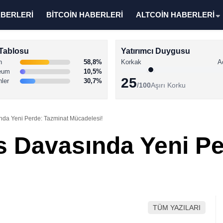
ABERLERİ
BİTCOİN HABERLERİ
ALTCOİN HABERLERİ
Tablosu
Yatırımcı Duygusu
n
58,8%
Korkak
A
eum
10,5%
25
nler
30,7%
/100
Aşırı Korku
nda Yeni Perde: Tazminat Mücadelesi!
s Davasında Yeni Pe
TÜM YAZILARI