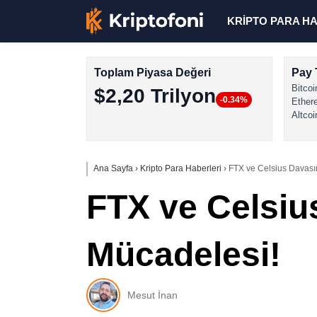
KRİPTO PARA H
Toplam Piyasa Değeri
Pay 
Bitcoi
$2,20 Trilyon
-0.34%
Ether
Altcoi
Ana Sayfa
›
Kripto Para Haberleri
›
FTX ve Celsius Davası
FTX ve Celsiu
Mücadelesi!
Mesut İnan