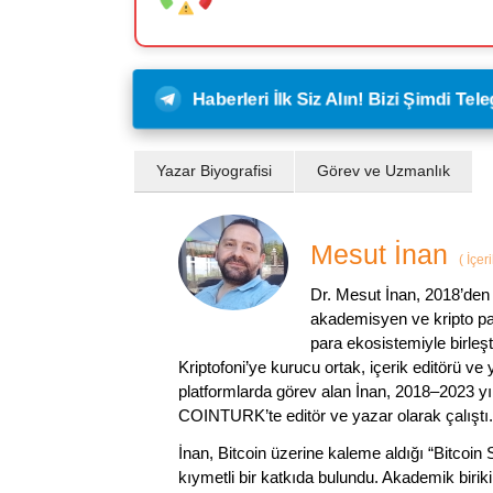
Haberleri İlk Siz Alın! Bizi Şimdi Te
Yazar Biyografisi
Görev ve Uzmanlık
Mesut İnan
(
İçer
Dr. Mesut İnan, 2018’den 
akademisyen ve kripto par
para ekosistemiyle birleşt
Kriptofoni’ye kurucu ortak, içerik editörü ve
platformlarda görev alan İnan, 2018–2023 yı
COINTURK’te editör ve yazar olarak çalıştı.
İnan, Bitcoin üzerine kaleme aldığı “Bitcoin
kıymetli bir katkıda bulundu. Akademik birik