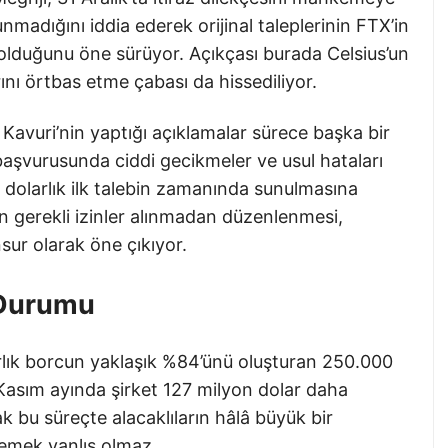
nmadığını iddia ederek orijinal taleplerinin FTX’in
 olduğunu öne sürüyor. Açıkçası burada Celsius’un
rını örtbas etme çabası da hissediliyor.
 Kavuri’nin yaptığı açıklamalar sürece başka bir
başvurusunda ciddi gecikmeler ve usul hataları
r dolarlık ilk talebin zamanında sunulmasına
n gerekli izinler alınmadan düzenlenmesi,
nsur olarak öne çıkıyor.
n Durumu
larlık borcun yaklaşık %84’ünü oluşturan 250.000
 Kasım ayında şirket 127 milyon dolar daha
k bu süreçte alacaklıların hâlâ büyük bir
ylemek yanlış olmaz.