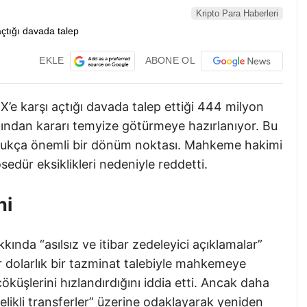
Kripto Para Haberleri
EKLE
ABONE OL
X’e karşı açtığı davada talep ettiği 444 milyon
dından kararı temyize götürmeye hazırlanıyor. Bu
 oldukça önemli bir dönüm noktası. Mahkeme hakimi
osedür eksiklikleri nedeniyle reddetti.
ni
kkında “asılsız ve itibar zedeleyici açıklamalar”
yar dolarlık bir tazminat talebiyle mahkemeye
öküşlerini hızlandırdığını iddia etti. Ancak daha
elikli transferler” üzerine odaklayarak yeniden