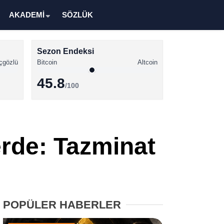
AKADEMİ
SÖZLÜK
Sezon Endeksi
çgözlü
Bitcoin
Altcoin
45.8
/100
Kripto Para Haberleri
Bitcoin Haberleri
rde: Tazminat
Altcoin Haberleri
Ethereum Haberleri
Solana Haberleri
POPÜLER HABERLER
XRP Haberleri
Memecoin Haberleri