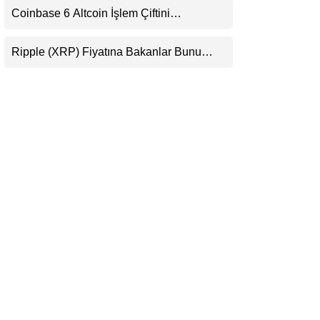
Coinbase 6 Altcoin İşlem Çiftini
LinkedIn
Durduracak
Ripple (XRP) Fiyatına Bakanlar Bunu
Telegram
Kaçırıyor: Evernorth’tan Dikkat Çeken
Uyarı