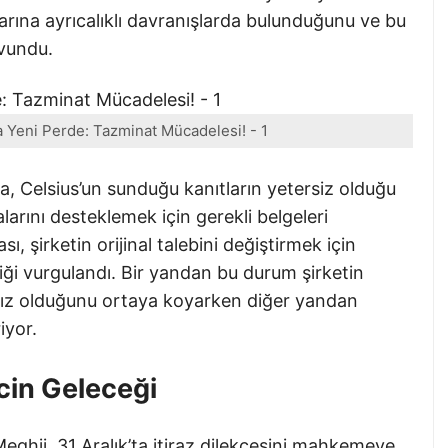
larına ayrıcalıklı davranışlarda bulunduğunu ve bu
avundu.
 Yeni Perde: Tazminat Mücadelesi! - 1
, Celsius’un sunduğu kanıtların yetersiz olduğu
alarını desteklemek için gerekli belgeleri
, şirketin orijinal talebini değiştirmek için
i vurgulandı. Bir yandan bu durum şirketin
ksız olduğunu ortaya koyarken diğer yandan
iyor.
ecin Geleceği
ghji, 31 Aralık’ta itiraz dilekçesini mahkemeye