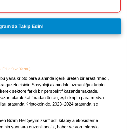
legram'da Takip Edin!
ik Editörü ve Yazar
)
bu yana kripto para alanında içerik üreten bir araştırmacı,
a gazetecisidir. Sosyoloji alanındaki uzmanlığını kripto
irerek sektöre farklı bir perspektif kazandırmaktadır.
 yazarı olarak katılmadan önce çeşitli kripto para medya
lları arasında Kriptokoin’de, 2023–2024 arasında ise
 Sen Bizim Her Şeyimizsin” adlı kitabıyla ekosisteme
iminin yanı sıra düzenli analiz, haber ve yorumlarıyla