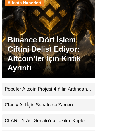
Altcoin Haberleri
Stablecoin Haberleri
Binance Dört İşlem
Facebook
Çiftini Delist Ediyor:
Altcoin’ler İçin Kritik
Ayrıntı
Instagram
Youtube
Popüler Altcoin Projesi 4 Yılın Ardından
Kapanıyor: Kullanıcılara 21 Ağustos
Uyarısı
TikTok
Clarity Act İçin Senato’da Zaman
Daralıyor
Pinterest
CLARITY Act Senato’da Takıldı: Kripto
Para Piyasası 2027’yi Fiyatlıyor