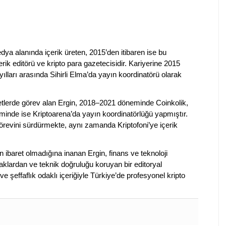
dya alanında içerik üreten, 2015’den itibaren ise bu
erik editörü ve kripto para gazetecisidir. Kariyerine 2015
ılları arasında Sihirli Elma’da yayın koordinatörü olarak
rketlerde görev alan Ergin, 2018–2021 döneminde Coinkolik,
nde ise Kriptoarena’da yayın koordinatörlüğü yapmıştır.
evini sürdürmekte, aynı zamanda Kriptofoni’ye içerik
en ibaret olmadığına inanan Ergin, finans ve teknoloji
klardan ve teknik doğruluğu koruyan bir editoryal
ve şeffaflık odaklı içeriğiyle Türkiye’de profesyonel kripto