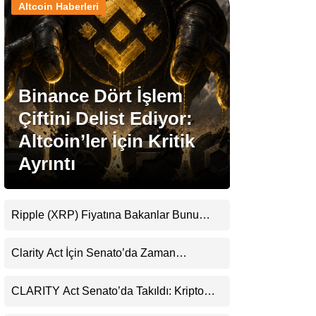
Altcoin Haberleri
Stablecoin Haberleri
Binance Dört İşlem
Facebook
Çiftini Delist Ediyor:
Altcoin’ler İçin Kritik
Ayrıntı
Instagram
Youtube
Ripple (XRP) Fiyatına Bakanlar Bunu
Kaçırıyor: Evernorth’tan Dikkat Çeken
Uyarı
TikTok
Clarity Act İçin Senato’da Zaman
Daralıyor
Pinterest
CLARITY Act Senato’da Takıldı: Kripto
Para Piyasası 2027’yi Fiyatlıyor