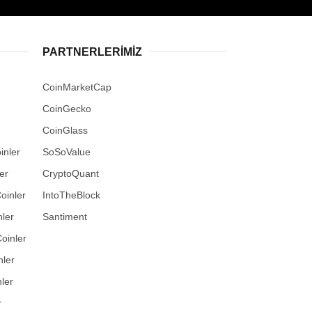
PARTNERLERIMIZ
CoinMarketCap
CoinGecko
CoinGlass
inler
SoSoValue
er
CryptoQuant
oinler
IntoTheBlock
ler
Santiment
oinler
nler
ler
r