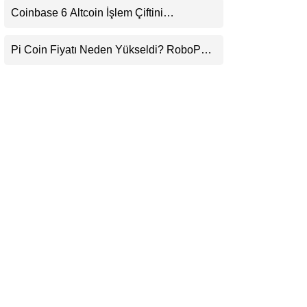
Coinbase 6 Altcoin İşlem Çiftini
LinkedIn
Durduracak
Pi Coin Fiyatı Neden Yükseldi? RoboPay
Telegram
Ortaklığı ve Güncelleme İyimserliği
Destekledi