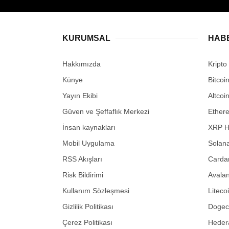
KURUMSAL
HAB
Hakkımızda
Kripto
Künye
Bitcoi
Yayın Ekibi
Altcoi
Güven ve Şeffaflık Merkezi
Ether
İnsan kaynakları
XRP H
Mobil Uygulama
Solana
RSS Akışları
Carda
Risk Bildirimi
Avalan
Kullanım Sözleşmesi
Liteco
Gizlilik Politikası
Dogeco
Çerez Politikası
Hedera