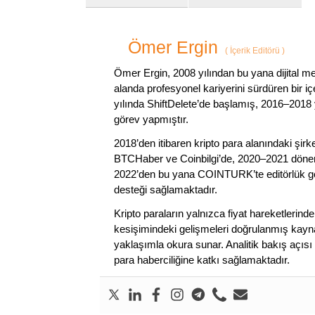
Ömer Ergin
(
İçerik Editörü
)
Ömer Ergin, 2008 yılından bu yana dijital me
alanda profesyonel kariyerini sürdüren bir iç
yılında ShiftDelete’de başlamış, 2016–2018 y
görev yapmıştır.
2018’den itibaren kripto para alanındaki şi
BTCHaber ve Coinbilgi’de, 2020–2021 dönemi
2022’den bu yana COINTURK’te editörlük gör
desteği sağlamaktadır.
Kripto paraların yalnızca fiyat hareketlerind
kesişimindeki gelişmeleri doğrulanmış kayna
yaklaşımla okura sunar. Analitik bakış açısı 
para haberciliğine katkı sağlamaktadır.