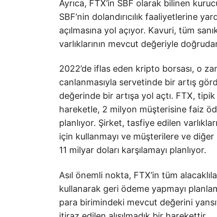
Ayrıca, FTX’in SBF olarak bilinen kurucu
SBF’nin dolandırıcılık faaliyetlerine ya
açılmasına yol açıyor. Kavuri, tüm sanı
varlıklarının mevcut değeriyle doğrudan 
2022’de iflas eden kripto borsası, o z
canlanmasıyla servetinde bir artış görd
değerinde bir artışa yol açtı. FTX, tipik
hareketle, 2 milyon müşterisine faiz öd
planlıyor. Şirket, tasfiye edilen varlıkla
için kullanmayı ve müşterilere ve diğer
11 milyar doları karşılamayı planlıyor.
Asıl önemli nokta, FTX’in tüm alacaklıla
kullanarak geri ödeme yapmayı planlamas
para birimindeki mevcut değerini yansıt
itiraz edilen alışılmadık bir harekettir.