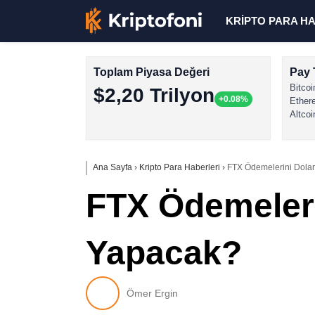
KRİPTO PARA H
Toplam Piyasa Değeri
Pay 
Bitcoi
$2,20 Trilyon
+0.08%
Ether
Altcoi
Ana Sayfa
›
Kripto Para Haberleri
›
FTX Ödemelerini Dolar 
FTX Ödemelerin
Yapacak?
Ömer Ergin