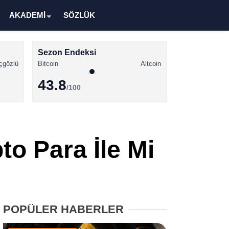
AKADEMİ
SÖZLÜK
Sezon Endeksi
çgözlü
Bitcoin
Altcoin
43.8
/100
Kripto Para Haberleri
Bitcoin Haberleri
to Para İle Mi
Altcoin Haberleri
Ethereum Haberleri
Solana Haberleri
POPÜLER HABERLER
XRP Haberleri
Memecoin Haberleri