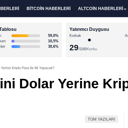
ABERLERİ
BİTCOİN HABERLERİ
ALTCOİN HABERLERİ
Tablosu
Yatırımcı Duygusu
n
59,0%
Korkak
A
eum
10,5%
29
nler
30,6%
/100
Korku
Yerine Kripto Para İle Mi Yapacak?
i Dolar Yerine Krip
TÜM YAZILARI