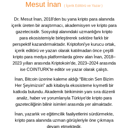
Mesut İnan
(
İçerik Editörü ve Yazar
)
Dr. Mesut İnan, 2018’den bu yana kripto para alanında
içerik üreten bir araştırmacı, akademisyen ve kripto para
gazetecisidir. Sosyoloji alanındaki uzmanlığını kripto
para ekosistemiyle birleştirerek sektöre farklı bir
perspektif kazandırmaktadır. Kriptofoni’ye kurucu ortak,
içerik editörü ve yazarı olarak katılmadan önce çeşitli
kripto para medya platformlarda görev alan İnan, 2018–
2023 yılları arasında Kriptokoin’de, 2023–2024 arasında
ise COINTURK’te editör ve yazar olarak çalıştı.
İnan, Bitcoin üzerine kaleme aldığı “Bitcoin Sen Bizim
Her Şeyimizsin” adlı kitabıyla ekosisteme kıymetli bir
katkıda bulundu. Akademik birikiminin yanı sıra düzenli
analiz, haber ve yorumlarıyla Türkiye’de kripto para
gazeteciliğinin bilinir isimleri arasında yer almaktadır.
İnan, yazarlık ve eğitimcilik faaliyetlerini sürdürmekte,
kripto para alanında uzman görüşleriyle öne çıkmaya
devam etmektedir.