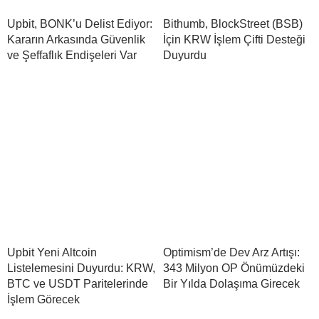
Upbit, BONK’u Delist Ediyor:
Bithumb, BlockStreet (BSB)
Kararın Arkasında Güvenlik
İçin KRW İşlem Çifti Desteği
ve Şeffaflık Endişeleri Var
Duyurdu
Upbit Yeni Altcoin
Optimism’de Dev Arz Artışı:
Listelemesini Duyurdu: KRW,
343 Milyon OP Önümüzdeki
BTC ve USDT Paritelerinde
Bir Yılda Dolaşıma Girecek
İşlem Görecek