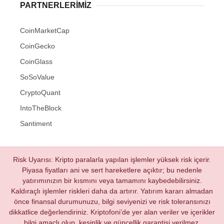
PARTNERLERIMIZ
CoinMarketCap
CoinGecko
CoinGlass
SoSoValue
CryptoQuant
IntoTheBlock
Santiment
Risk Uyarısı: Kripto paralarla yapılan işlemler yüksek risk içerir.
Piyasa fiyatları ani ve sert hareketlere açıktır; bu nedenle
yatırımınızın bir kısmını veya tamamını kaybedebilirsiniz.
Kaldıraçlı işlemler riskleri daha da artırır. Yatırım kararı almadan
önce finansal durumunuzu, bilgi seviyenizi ve risk toleransınızı
dikkatlice değerlendiriniz. Kriptofoni’de yer alan veriler ve içerikler
bilgi amaçlı olup, kesinlik ve güncellik garantisi verilmez.