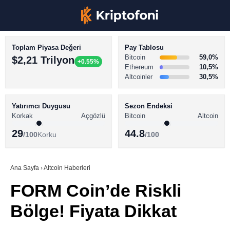
Toplam Piyasa Değeri
Pay Tablosu
Bitcoin
59,0%
$2,21 Trilyon
+0.55%
Ethereum
10,5%
Altcoinler
30,5%
KRİPTO PARA HABERLERİ
Facebook
BİTCOİN HABERLERİ
Yatırımcı Duygusu
Sezon Endeksi
Korkak
Açgözlü
Bitcoin
Altcoin
ALTCOİN HABERLERİ
29
44.8
/100
Korku
/100
AKADEMİ
Instagram
SÖZLÜK
Ana Sayfa
›
Altcoin Haberleri
FORM Coin’de Riskli
Youtube
Bölge! Fiyata Dikkat
TikTok