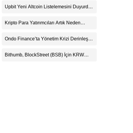
Beklentisini Bozabilir
LinkedIn
Upbit Yeni Altcoin Listelemesini Duyurdu:
KRW, BTC ve USDT Paritelerinde İşlem
Görecek
Telegram
Kripto Para Yatırımcıları Artık Neden
Evlerinde Hedef Alınıyor?
Ondo Finance’ta Yönetim Krizi Derinleşti:
Milyarlarca Dolarlık Tokenizasyon Devinin
Kontrolü Mahkemeye Taşındı
Bithumb, BlockStreet (BSB) İçin KRW
İşlem Çifti Desteği Duyurdu