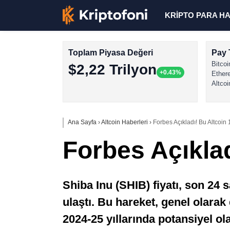
KRİPTO PARA H
Toplam Piyasa Değeri
Pay 
Bitcoi
$2,22 Trilyon
+0.43%
Ether
Altcoi
Ana Sayfa
›
Altcoin Haberleri
›
Forbes Açıkladı! Bu Altcoin 
Forbes Açıklad
Shiba Inu (SHIB) fiyatı, son 24 
ulaştı. Bu hareket, genel olara
2024-25 yıllarında potansiyel ol