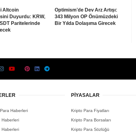
i Altcoin
Optimism’de Dev Arz Artışı:
esini Duyurdu: KRW,
343 Milyon OP Önümüzdeki
SDT Paritelerinde
Bir Yılda Dolaşıma Girecek
recek
ERLER
PIYASALAR
 Para Haberleri
Kripto Para Fiyatları
n Haberleri
Kripto Para Borsaları
n Haberleri
Kripto Para Sözlüğü