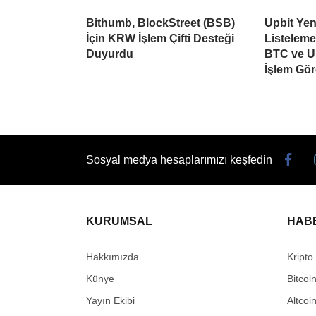
Bithumb, BlockStreet (BSB)
Upbit Yen
İçin KRW İşlem Çifti Desteği
Listelem
Duyurdu
BTC ve U
İşlem Gö
Sosyal medya hesaplarımızı keşfedin
KURUMSAL
HAB
Hakkımızda
Kripto
Künye
Bitcoi
Yayın Ekibi
Altcoi