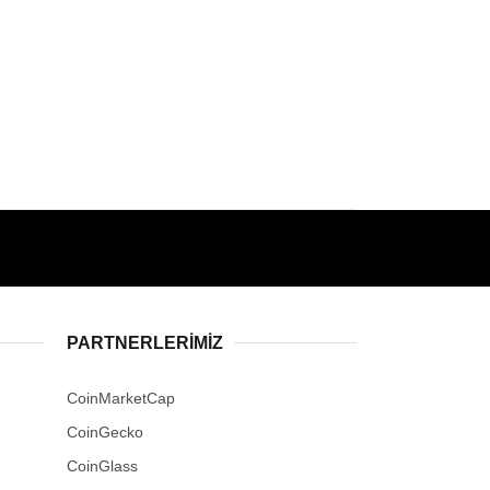
PARTNERLERIMIZ
CoinMarketCap
CoinGecko
CoinGlass