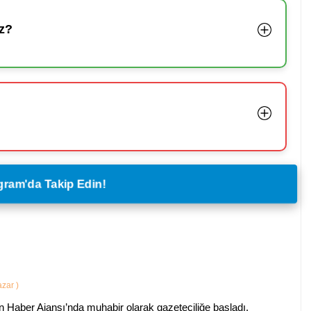
z?
legram'da Takip Edin!
Yazar
)
 Haber Ajansı’nda muhabir olarak gazeteciliğe başladı.