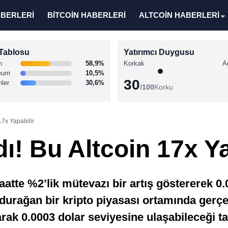
ABERLERİ
BİTCOİN HABERLERİ
ALTCOİN HABERLERİ
Tablosu
Yatırımcı Duygusu
n
58,9%
Korkak
A
eum
10,5%
30
nler
30,6%
/100
Korku
17x Yapabilir
ı! Bu Altcoin 17x Ya
saatte %2’lik mütevazı bir artış göstererek 
k durağan bir kripto piyasası ortamında ger
arak 0.0003 dolar seviyesine ulaşabileceği t