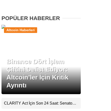
Stablecoin Haberleri
POPÜLER HABERLER
Altcoin Haberleri
Facebook
Binance Dört İşlem
Instagram
Çiftini Delist Ediyor:
Youtube
Altcoin’ler İçin Kritik
Ayrıntı
TikTok
Pinterest
CLARITY Act İçin Son 24 Saat: Senato
Matematiği Kripto Para Piyasasının