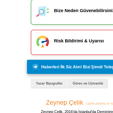
Bize Neden Güvenebilirsini
Risk Bildirimi & Uyarısı
Haberleri İlk Siz Alın! Bizi Şimdi Te
Yazar Biyografisi
Görev ve Uzmanlık
Zeynep Çelik
(
İçerik Editörü ve 
Zeynep Çelik, 2016’da İstanbul’da Demirören