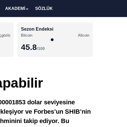
AKADEMİ
SÖZLÜK
Sezon Endeksi
çgözlü
Bitcoin
Altcoin
45.8
/100
Kripto Para Haberleri
Bitcoin Haberleri
pabilir
Altcoin Haberleri
Ethereum Haberleri
0.00001853 dolar seviyesine
Solana Haberleri
çekleşiyor ve Forbes’un SHIB’nin
XRP Haberleri
ahminini takip ediyor. Bu
Memecoin Haberleri