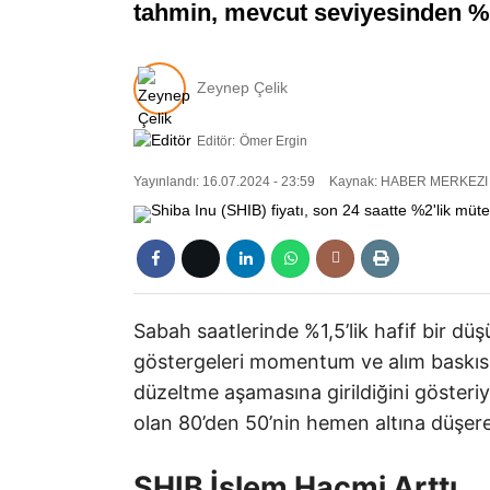
tahmin, mevcut seviyesinden %1
Zeynep Çelik
Editör:
Ömer Ergin
Yayınlandı: 16.07.2024 - 23:59
Kaynak: HABER MERKEZI
Sabah saatlerinde %1,5’lik hafif bir 
göstergeleri momentum ve alım baskısın
düzeltme aşamasına girildiğini gösteriy
olan 80’den 50’nin hemen altına düşerek
SHIB İşlem Hacmi Arttı