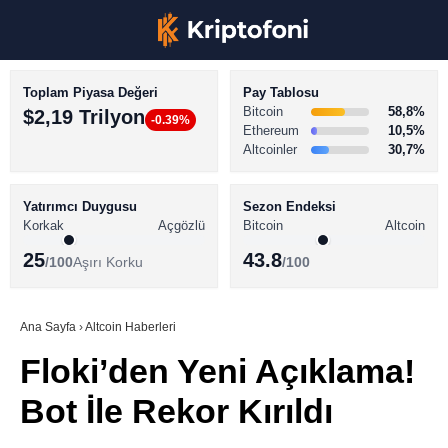
Toplam Piyasa Değeri
Pay Tablosu
Bitcoin
58,8%
$2,19 Trilyon
-0.39%
Ethereum
10,5%
Altcoinler
30,7%
KRİPTO PARA HABERLERİ
Facebook
BİTCOİN HABERLERİ
Yatırımcı Duygusu
Sezon Endeksi
Korkak
Açgözlü
Bitcoin
Altcoin
ALTCOİN HABERLERİ
25
43.8
/100
Aşırı Korku
/100
AKADEMİ
Instagram
SÖZLÜK
Ana Sayfa
›
Altcoin Haberleri
Floki’den Yeni Açıklama!
Youtube
Bot İle Rekor Kırıldı
TikTok