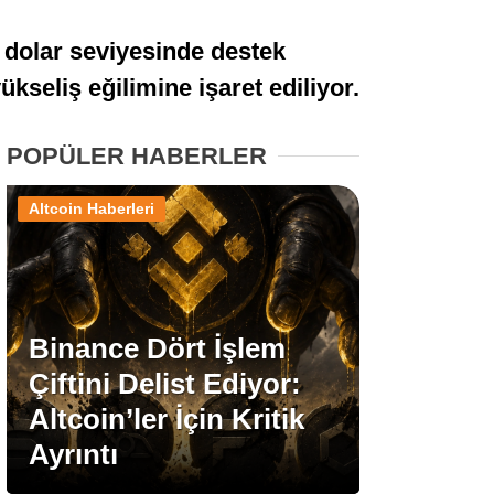
Stablecoin Haberleri
 dolar seviyesinde destek
kseliş eğilimine işaret ediliyor.
Facebook
POPÜLER HABERLER
Altcoin Haberleri
Instagram
Youtube
Binance Dört İşlem
Çiftini Delist Ediyor:
TikTok
Altcoin’ler İçin Kritik
Ayrıntı
Pinterest