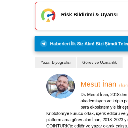
Risk Bildirimi & Uyarısı
Haberleri İlk Siz Alın! Bizi Şimdi Te
Yazar Biyografisi
Görev ve Uzmanlık
Mesut İnan
(
İçer
Dr. Mesut İnan, 2018’den 
akademisyen ve kripto par
para ekosistemiyle birleşt
Kriptofoni’ye kurucu ortak, içerik editörü ve
platformlarda görev alan İnan, 2018–2023 yı
COINTURK’te editör ve yazar olarak çalıştı.