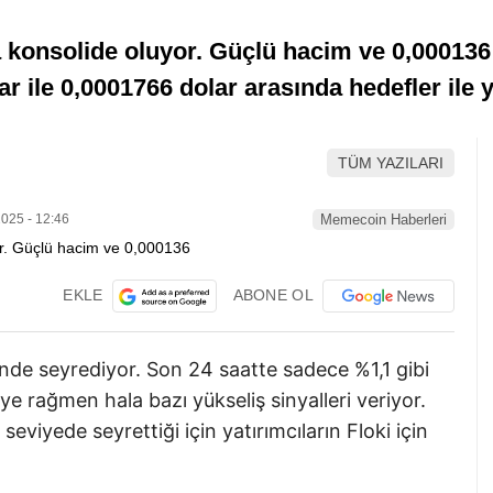
a konsolide oluyor. Güçlü hacim ve 0,000136
r ile 0,0001766 dolar arasında hedefler ile yü
TÜM YAZILARI
025 - 12:46
Memecoin Haberleri
EKLE
ABONE OL
nde seyrediyor. Son 24 saatte sadece %1,1 gibi
e rağmen hala bazı yükseliş sinyalleri veriyor.
eviyede seyrettiği için yatırımcıların Floki için