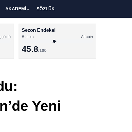
AKADEMİ
SÖZLÜK
Sezon Endeksi
çgözlü
Bitcoin
Altcoin
45.8
/100
Kripto Para Haberleri
Bitcoin Haberleri
du:
Altcoin Haberleri
Ethereum Haberleri
n’de Yeni
Solana Haberleri
XRP Haberleri
Memecoin Haberleri