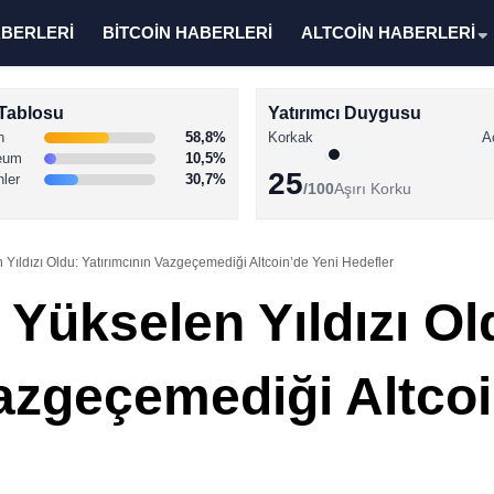
ABERLERİ
BİTCOİN HABERLERİ
ALTCOİN HABERLERİ
Tablosu
Yatırımcı Duygusu
n
58,8%
Korkak
A
eum
10,5%
25
nler
30,7%
/100
Aşırı Korku
 Yıldızı Oldu: Yatırımcının Vazgeçemediği Altcoin’de Yeni Hedefler
 Yükselen Yıldızı Ol
Vazgeçemediği Altcoi