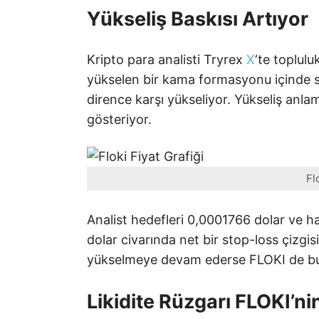
Yükseliş Baskısı Artıyor
Kripto para analisti Tryrex
X
‘te toplulu
yükselen bir kama formasyonu içinde s
dirence karşı yükseliyor. Yükseliş anlaml
gösteriyor.
Fl
Analist hedefleri 0,0001766 dolar ve h
dolar civarında net bir stop-loss çizgi
yükselmeye devam ederse FLOKI de bu d
Likidite Rüzgarı FLOKI’nin