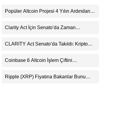
LinkedIn
Popüler Altcoin Projesi 4 Yılın Ardından
Kapanıyor: Kullanıcılara 21 Ağustos
Telegram
Uyarısı
Clarity Act İçin Senato’da Zaman
Daralıyor
CLARITY Act Senato’da Takıldı: Kripto
Para Piyasası 2027’yi Fiyatlıyor
Coinbase 6 Altcoin İşlem Çiftini
Durduracak
Ripple (XRP) Fiyatına Bakanlar Bunu
Kaçırıyor: Evernorth’tan Dikkat Çeken
Uyarı