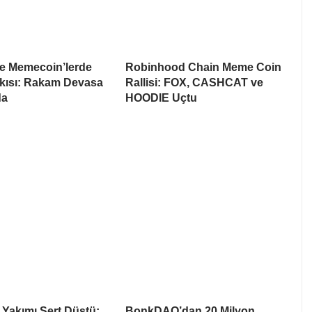
te Memecoin’lerde
Robinhood Chain Meme Coin
skısı: Rakam Devasa
Rallisi: FOX, CASHCAT ve
da
HOODIE Uçtu
 Yakımı Sert Düştü:
BonkDAO’dan 20 Milyon