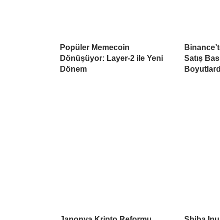
Popüler Memecoin
Binance’
Dönüşüyor: Layer-2 ile Yeni
Satış Ba
Dönem
Boyutlar
Japonya Kripto Reformu
Shiba Inu