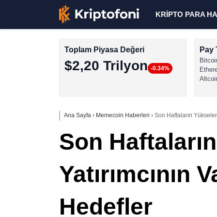
KRİPTO PARA H
Toplam Piyasa Değeri
Pay 
Bitcoi
$2,20 Trilyon
-0.34%
Ether
Altcoi
Ana Sayfa
›
Memecoin Haberleri
›
Son Haftaların Yükselen
Son Haftaların
Yatırımcının 
Hedefler