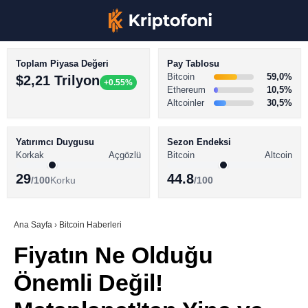
Toplam Piyasa Değeri
Pay Tablosu
Bitcoin
59,0%
$2,21 Trilyon
+0.55%
Ethereum
10,5%
Altcoinler
30,5%
KRİPTO PARA HABERLERİ
Facebook
BİTCOİN HABERLERİ
Yatırımcı Duygusu
Sezon Endeksi
Korkak
Açgözlü
Bitcoin
Altcoin
ALTCOİN HABERLERİ
29
44.8
/100
Korku
/100
AKADEMİ
Instagram
SÖZLÜK
Ana Sayfa
›
Bitcoin Haberleri
Fiyatın Ne Olduğu
Youtube
Önemli Değil!
TikTok