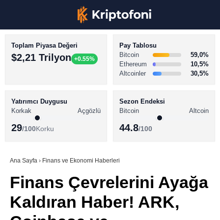
Toplam Piyasa Değeri
Pay Tablosu
Bitcoin
59,0%
$2,21 Trilyon
+0.55%
Ethereum
10,5%
Altcoinler
30,5%
KRİPTO PARA HABERLERİ
Facebook
BİTCOİN HABERLERİ
Yatırımcı Duygusu
Sezon Endeksi
Korkak
Açgözlü
Bitcoin
Altcoin
ALTCOİN HABERLERİ
29
44.8
/100
Korku
/100
AKADEMİ
Instagram
SÖZLÜK
Ana Sayfa
›
Finans ve Ekonomi Haberleri
Finans Çevrelerini Ayağa
Youtube
Kaldıran Haber! ARK,
TikTok