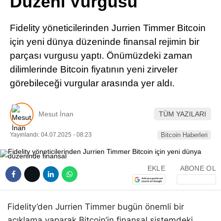
Düzeni Vurgusu
Pinterest
Fidelity yöneticilerinden Jurrien Timmer Bitcoin
LinkedIn
için yeni dünya düzeninde finansal rejimin bir
parçası vurgusu yaptı. Önümüzdeki zaman
Telegram
dilimlerinde Bitcoin fiyatının yeni zirveler
görebileceği vurgular arasında yer aldı.
Mesut İnan
TÜM YAZILARI
Yayınlandı: 04.07.2025 - 08:23
Bitcoin Haberleri
EKLE
ABONE OL
Fidelity’den Jurrien Timmer bugün önemli bir
açıklama yaparak Bitcoin’in finansal sistemdeki