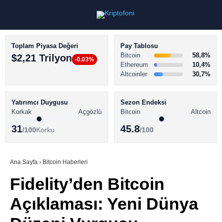
Toplam Piyasa Değeri
Pay Tablosu
Bitcoin
58,8%
$2,21 Trilyon
-0.03%
Ethereum
10,4%
Altcoinler
30,7%
KRİPTO PARA HABERLERİ
Facebook
BİTCOİN HABERLERİ
Yatırımcı Duygusu
Sezon Endeksi
Korkak
Açgözlü
Bitcoin
Altcoin
ALTCOİN HABERLERİ
31
45.8
/100
Korku
/100
AKADEMİ
Instagram
SÖZLÜK
Ana Sayfa
›
Bitcoin Haberleri
Fidelity’den Bitcoin
Youtube
Açıklaması: Yeni Dünya
TikTok