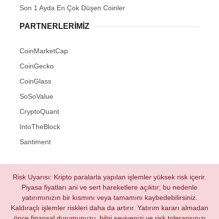
Son 1 Ayda En Çok Düşen Coinler
PARTNERLERIMIZ
CoinMarketCap
CoinGecko
CoinGlass
SoSoValue
CryptoQuant
IntoTheBlock
Santiment
Risk Uyarısı: Kripto paralarla yapılan işlemler yüksek risk içerir.
Piyasa fiyatları ani ve sert hareketlere açıktır; bu nedenle
yatırımınızın bir kısmını veya tamamını kaybedebilirsiniz.
Kaldıraçlı işlemler riskleri daha da artırır. Yatırım kararı almadan
önce finansal durumunuzu, bilgi seviyenizi ve risk toleransınızı