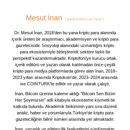
Mesut İnan
(
İçerik Editörü ve Yazar
)
Dr. Mesut İnan, 2018’den bu yana kripto para alanında
içerik üreten bir araştırmacı, akademisyen ve kripto para
gazetecisidir. Sosyoloji alanındaki uzmanlığını kripto
para ekosistemiyle birleştirerek sektöre farklı bir
perspektif kazandırmaktadır. Kriptofoni’ye kurucu ortak,
içerik editörü ve yazarı olarak katılmadan önce çeşitli
kripto para medya platformlarda görev alan İnan, 2018–
2023 yılları arasında Kriptokoin’de, 2023–2024 arasında
ise COINTURK’te editör ve yazar olarak çalıştı.
İnan, Bitcoin üzerine kaleme aldığı “Bitcoin Sen Bizim
Her Şeyimizsin” adlı kitabıyla ekosisteme kıymetli bir
katkıda bulundu. Akademik birikiminin yanı sıra düzenli
analiz, haber ve yorumlarıyla Türkiye’de kripto para
gazeteciliğinin bilinir isimleri arasında yer almaktadır.
İnan, yazarlık ve eğitimcilik faaliyetlerini sürdürmekte,