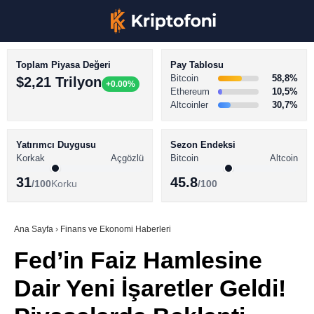
Toplam Piyasa Değeri
Pay Tablosu
Bitcoin
58,8%
$2,21 Trilyon
+0.00%
Ethereum
10,5%
Altcoinler
30,7%
KRİPTO PARA HABERLERİ
Facebook
BİTCOİN HABERLERİ
Yatırımcı Duygusu
Sezon Endeksi
Korkak
Açgözlü
Bitcoin
Altcoin
ALTCOİN HABERLERİ
31
45.8
/100
Korku
/100
AKADEMİ
Instagram
SÖZLÜK
Ana Sayfa
›
Finans ve Ekonomi Haberleri
Fed’in Faiz Hamlesine
Youtube
Dair Yeni İşaretler Geldi!
TikTok