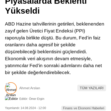
Piyasalarda Beklenti
Pinterest
Yükseldi
LinkedIn
ABD Hazine tahvillerinin getirileri, beklenenden
zayıf gelen Üretici Fiyat Endeksi (PPI)
Telegram
raporuyla birlikte düştü. Bu durum, Fed’in faiz
oranlarını daha agresif bir şekilde
düşürebileceği beklentisini güçlendirdi.
Ekonomik veri akışının devam etmesiyle,
yatırımcılar Fed’in sonraki adımlarını daha net
bir şekilde değerlendirebilecek.
Ahmet Arslan
TÜM YAZILARI
Editör:
Ömer Ergin
Yayınlandı: 14.08.2024 - 12:00
Finans ve Ekonomi Haberleri