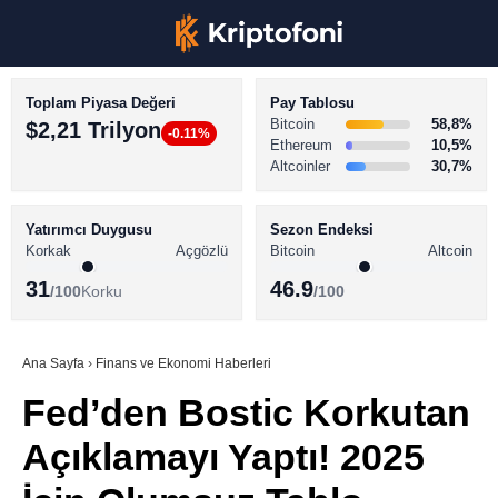
Toplam Piyasa Değeri
Pay Tablosu
Bitcoin
58,8%
$2,21 Trilyon
-0.11%
Ethereum
10,5%
Altcoinler
30,7%
KRİPTO PARA HABERLERİ
Facebook
BİTCOİN HABERLERİ
Yatırımcı Duygusu
Sezon Endeksi
Korkak
Açgözlü
Bitcoin
Altcoin
ALTCOİN HABERLERİ
31
46.9
/100
Korku
/100
AKADEMİ
Instagram
SÖZLÜK
Ana Sayfa
›
Finans ve Ekonomi Haberleri
Fed’den Bostic Korkutan
Youtube
Açıklamayı Yaptı! 2025
TikTok