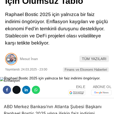
İçin Olumsuz Tablo
Pinterest
Raphael Bostic 2025 için yalnızca bir faiz
LinkedIn
indirimi öngörüyor. Enflasyon kaygıları ve güçlü
ekonomi Fed’in temkinli duruşunu destekliyor.
Telegram
Stablecoin ve DeFi projeleri olası volatiliteye
karşı tetikte bekliyor.
Mesut İnan
TÜM YAZILARI
Yayınlandı: 24.03.2025 - 23:00
Finans ve Ekonomi Haberleri
EKLE
ABONE OL
ABD Merkez Bankası’nın Atlanta Şubesi Başkanı
Raphael Bostic 2025 yılına ilişkin faiz indirimi