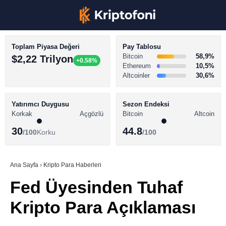
Toplam Piyasa Değeri
Pay Tablosu
Bitcoin
58,9%
$2,22 Trilyon
+0.58%
Ethereum
10,5%
Altcoinler
30,6%
KRİPTO PARA HABERLERİ
Facebook
BİTCOİN HABERLERİ
Yatırımcı Duygusu
Sezon Endeksi
Korkak
Açgözlü
Bitcoin
Altcoin
ALTCOİN HABERLERİ
30
44.8
/100
Korku
/100
AKADEMİ
Instagram
SÖZLÜK
Ana Sayfa
›
Kripto Para Haberleri
Fed Üyesinden Tuhaf
Youtube
Kripto Para Açıklaması
TikTok