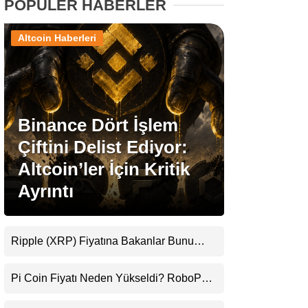
POPÜLER HABERLER
Stablecoin Haberleri
Altcoin Haberleri
Facebook
Binance Dört İşlem
Çiftini Delist Ediyor:
Altcoin’ler İçin Kritik
Instagram
Ayrıntı
Youtube
Ripple (XRP) Fiyatına Bakanlar Bunu
TikTok
Kaçırıyor: Evernorth’tan Dikkat Çeken
Uyarı
Pi Coin Fiyatı Neden Yükseldi? RoboPay
Pinterest
Ortaklığı ve Güncelleme İyimserliği