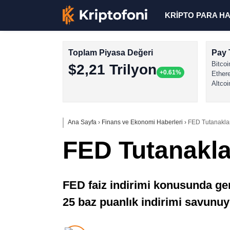
KRİPTO PARA H
Toplam Piyasa Değeri
Pay 
Bitcoi
$2,21 Trilyon
+0.61%
Ether
Altcoi
Ana Sayfa
›
Finans ve Ekonomi Haberleri
›
FED Tutanakları
FED Tutanaklar
FED faiz indirimi konusunda gen
25 baz puanlık indirimi savunuyo