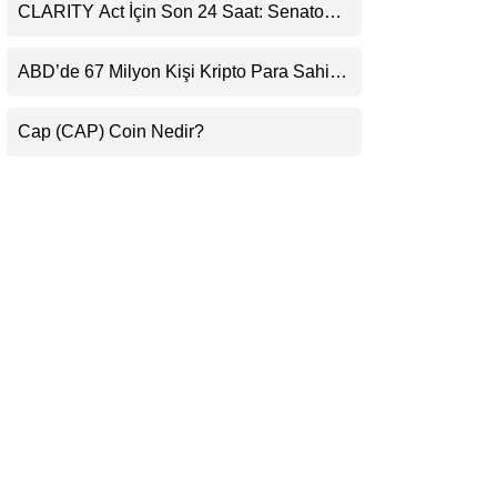
Destekledi
CLARITY Act İçin Son 24 Saat: Senato
LinkedIn
Matematiği Kripto Para Piyasasının
Beklentisini Bozabilir
ABD’de 67 Milyon Kişi Kripto Para Sahibi:
Telegram
Ripple’dan “Eski Algılar Yıkıldı” Mesajı
Cap (CAP) Coin Nedir?