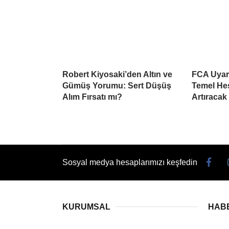
Robert Kiyosaki’den Altın ve
FCA Uyard
Gümüş Yorumu: Sert Düşüş
Temel He
Alım Fırsatı mı?
Artıracak
Sosyal medya hesaplarımızı keşfedin
KURUMSAL
HAB