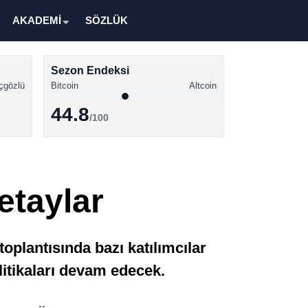
AKADEMİ
SÖZLÜK
Sezon Endeksi
çgözlü
Bitcoin
Altcoin
44.8
/100
Kripto Para Haberleri
Bitcoin Haberleri
etaylar
Altcoin Haberleri
Ethereum Haberleri
oplantısında bazı katılımcılar
Solana Haberleri
litikaları devam edecek.
XRP Haberleri
Memecoin Haberleri