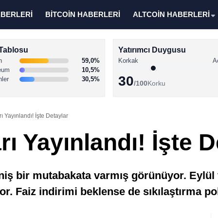
ABERLERİ
BİTCOİN HABERLERİ
ALTCOİN HABERLERİ
Tablosu
Yatırımcı Duygusu
n
59,0%
Korkak
A
eum
10,5%
30
nler
30,5%
/100
Korku
 Yayınlandı! İşte Detaylar
ı Yayınlandı! İşte D
iş bir mutabakata varmış görünüyor. Eylül t
r. Faiz indirimi beklense de sıkılaştırma po