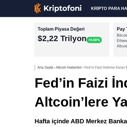
KRİPTO PARA H
Toplam Piyasa Değeri
Pay 
Bitcoi
$2,22 Trilyon
+0.68%
Ether
Altcoi
Ana Sayfa
›
Altcoin Haberleri
›
Fed’in Faizi İndirme Kararı 
Fed’in Faizi İ
Altcoin’lere Ya
Hafta içinde ABD Merkez Bankası