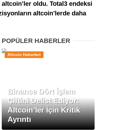
altcoin’ler oldu. Total3 endeksi
Stablecoin Haberleri
zisyonların altcoin’lerde daha
Facebook
POPÜLER HABERLER
Altcoin Haberleri
Instagram
Youtube
Binance Dört İşlem
Çiftini Delist Ediyor:
TikTok
Altcoin’ler İçin Kritik
Ayrıntı
Pinterest