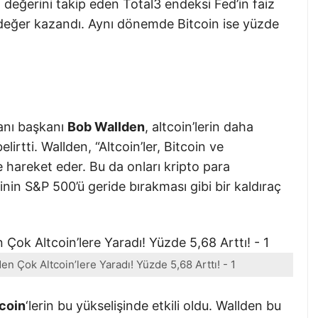
 değerini takip eden Total3 endeksi Fed’in faiz
 değer kazandı. Aynı dönemde Bitcoin ise yüzde
manı başkanı
Bob Wallden
, altcoin’lerin daha
rtti. Wallden, “Altcoin’ler, Bitcoin ve
e hareket eder. Bu da onları kripto para
inin S&P 500’ü geride bırakması gibi bir kaldıraç
den Çok Altcoin’lere Yaradı! Yüzde 5,68 Arttı! - 1
tcoin
‘lerin bu yükselişinde etkili oldu. Wallden bu