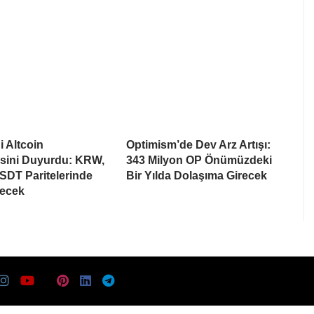
i Altcoin
Optimism’de Dev Arz Artışı:
esini Duyurdu: KRW,
343 Milyon OP Önümüzdeki
SDT Paritelerinde
Bir Yılda Dolaşıma Girecek
recek