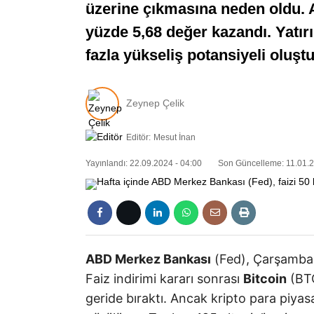
üzerine çıkmasına neden oldu. An
yüzde 5,68 değer kazandı. Yatırı
fazla yükseliş potansiyeli oluşt
Zeynep Çelik
Editör:
Mesut İnan
Yayınlandı: 22.09.2024 - 04:00
Son Güncelleme: 11.01.2
ABD Merkez Bankası
(Fed), Çarşamba 
Faiz indirimi kararı sonrası
Bitcoin
(BTC
geride bıraktı. Ancak kripto para piyas