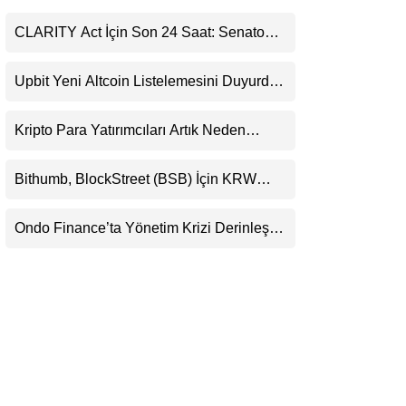
LinkedIn
CLARITY Act İçin Son 24 Saat: Senato
Matematiği Kripto Para Piyasasının
Telegram
Beklentisini Bozabilir
Upbit Yeni Altcoin Listelemesini Duyurdu:
KRW, BTC ve USDT Paritelerinde İşlem
Görecek
Kripto Para Yatırımcıları Artık Neden
Evlerinde Hedef Alınıyor?
Bithumb, BlockStreet (BSB) İçin KRW
İşlem Çifti Desteği Duyurdu
Ondo Finance’ta Yönetim Krizi Derinleşti:
Milyarlarca Dolarlık Tokenizasyon Devinin
Kontrolü Mahkemeye Taşındı