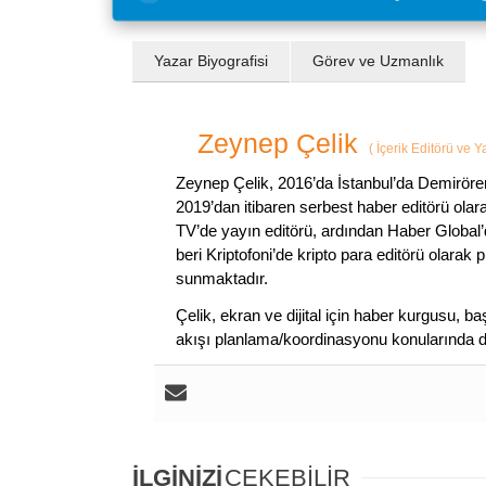
Yazar Biyografisi
Görev ve Uzmanlık
Zeynep Çelik
(
İçerik Editörü ve 
Zeynep Çelik, 2016’da İstanbul’da Demirören
2019’dan itibaren serbest haber editörü olar
TV’de yayın editörü, ardından Haber Global’
beri Kriptofoni’de kripto para editörü olarak 
sunmaktadır.
Çelik, ekran ve dijital için haber kurgusu,
akışı planlama/koordinasyonu konularında d
İLGİNİZİ
ÇEKEBİLİR