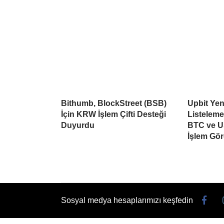
Bithumb, BlockStreet (BSB)
Upbit Yen
İçin KRW İşlem Çifti Desteği
Listelem
Duyurdu
BTC ve U
İşlem Gö
Sosyal medya hesaplarımızı keşfedin