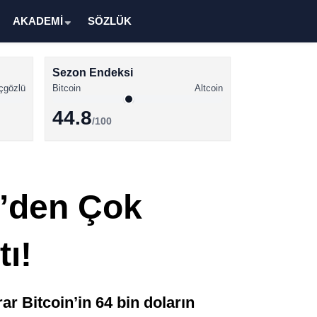
AKADEMİ
SÖZLÜK
Sezon Endeksi
çgözlü
Bitcoin
Altcoin
44.8
/100
Kripto Para Haberleri
Bitcoin Haberleri
n’den Çok
Altcoin Haberleri
Ethereum Haberleri
tı!
Solana Haberleri
XRP Haberleri
r Bitcoin’in 64 bin doların
Memecoin Haberleri