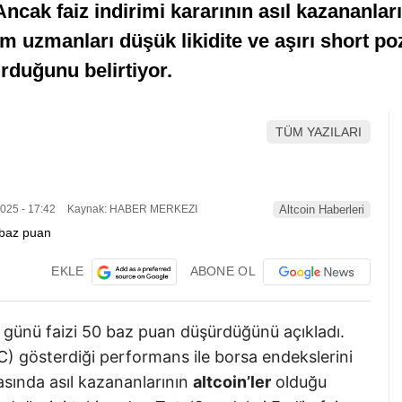
cak faiz indirimi kararının asıl kazananları 
m uzmanları düşük likidite ve aşırı short po
urduğunu belirtiyor.
TÜM YAZILARI
025 - 17:42
Kaynak: HABER MERKEZI
Altcoin Haberleri
EKLE
ABONE OL
günü faizi 50 baz puan düşürdüğünü açıkladı.
) gösterdiği performans ile borsa endekslerini
asında asıl kazananlarının
altcoin’ler
olduğu