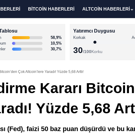
ABERLERİ
BİTCOİN HABERLERİ
ALTCOİN HABERLERİ
Tablosu
Yatırımcı Duygusu
n
58,9%
Korkak
A
eum
10,5%
30
nler
30,7%
/100
Korku
Bitcoin’den Çok Altcoin’lere Yaradı! Yüzde 5,68 Arttı!
ndirme Kararı Bitcoi
radı! Yüzde 5,68 Art
 (Fed), faizi 50 baz puan düşürdü ve bu kara