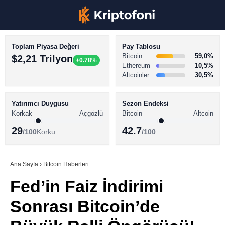
Toplam Piyasa Değeri
Pay Tablosu
Bitcoin
59,0%
$2,21 Trilyon
+0.78%
Ethereum
10,5%
Altcoinler
30,5%
KRİPTO PARA HABERLERİ
Facebook
BİTCOİN HABERLERİ
Yatırımcı Duygusu
Sezon Endeksi
Korkak
Açgözlü
Bitcoin
Altcoin
ALTCOİN HABERLERİ
29
42.7
/100
Korku
/100
AKADEMİ
Instagram
SÖZLÜK
Ana Sayfa
›
Bitcoin Haberleri
Fed’in Faiz İndirimi
Youtube
Sonrası Bitcoin’de
TikTok