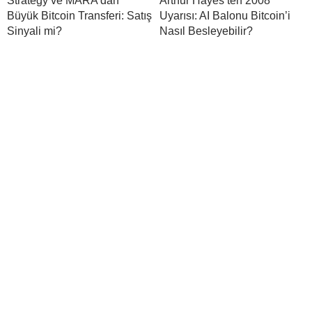
Strategy ve MARA’dan
Arthur Hayes’ten 2008
Büyük Bitcoin Transferi: Satış
Uyarısı: AI Balonu Bitcoin’i
Sinyali mi?
Nasıl Besleyebilir?