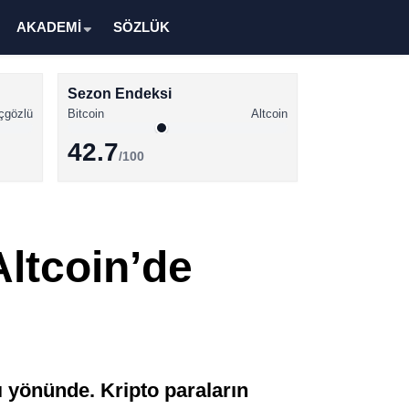
AKADEMİ
SÖZLÜK
Sezon Endeksi
çgözlü
Bitcoin
Altcoin
42.7
/100
Kripto Para Haberleri
Bitcoin Haberleri
Altcoin’de
Altcoin Haberleri
Ethereum Haberleri
Solana Haberleri
XRP Haberleri
ı yönünde. Kripto paraların
Memecoin Haberleri