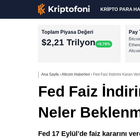
KRİPTO PARA H
Toplam Piyasa Değeri
Pay 
Bitcoi
$2,21 Trilyon
+0.78%
Ether
Altcoi
Ana Sayfa
›
Altcoin Haberleri
›
Fed Faiz İndirimi Kararı Ver
Fed Faiz İndir
Neler Beklenm
Fed 17 Eylül’de faiz kararını ve