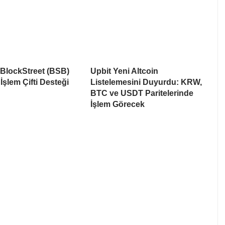
 BlockStreet (BSB)
Upbit Yeni Altcoin
İşlem Çifti Desteği
Listelemesini Duyurdu: KRW,
BTC ve USDT Paritelerinde
İşlem Görecek