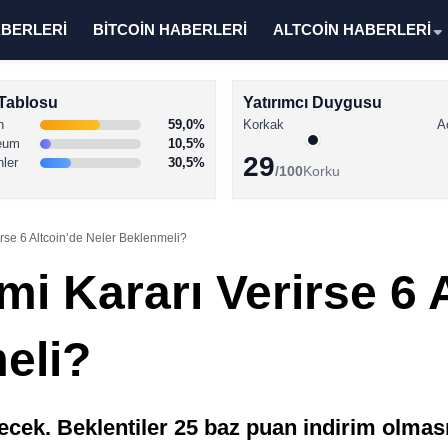
ABERLERİ
BİTCOİN HABERLERİ
ALTCOİN HABERLERİ
Tablosu
Yatırımcı Duygusu
n
59,0%
Korkak
A
eum
10,5%
29
nler
30,5%
/100
Korku
irse 6 Altcoin’de Neler Beklenmeli?
imi Kararı Verirse 6 
eli?
recek. Beklentiler 25 baz puan indirim olmas