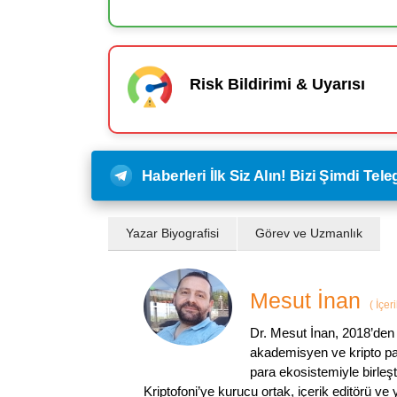
Risk Bildirimi & Uyarısı
Haberleri İlk Siz Alın! Bizi Şimdi Te
Yazar Biyografisi
Görev ve Uzmanlık
Mesut İnan
(
İçer
Dr. Mesut İnan, 2018’den 
akademisyen ve kripto par
para ekosistemiyle birleşt
Kriptofoni’ye kurucu ortak, içerik editörü ve