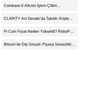
Uyarı
LinkedIn
Coinbase 6 Altcoin İşlem Çiftini
Durduracak
Telegram
CLARITY Act Senato’da Takıldı: Kripto
Para Piyasası 2027’yi Fiyatlıyor
Pi Coin Fiyatı Neden Yükseldi? RoboPay
Ortaklığı ve Güncelleme İyimserliği
Destekledi
Bitcoin’de Dip Sinyali: Piyasa Sessizlikle
Sıkışıyor