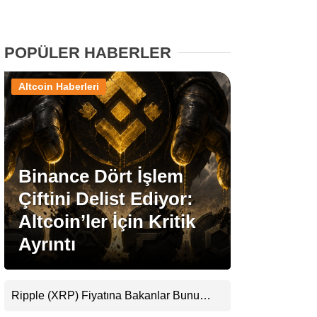
Stablecoin Haberleri
POPÜLER HABERLER
Altcoin Haberleri
Facebook
Binance Dört İşlem
Instagram
Çiftini Delist Ediyor:
Youtube
Altcoin’ler İçin Kritik
Ayrıntı
TikTok
Pinterest
Ripple (XRP) Fiyatına Bakanlar Bunu
Kaçırıyor: Evernorth’tan Dikkat Çeken