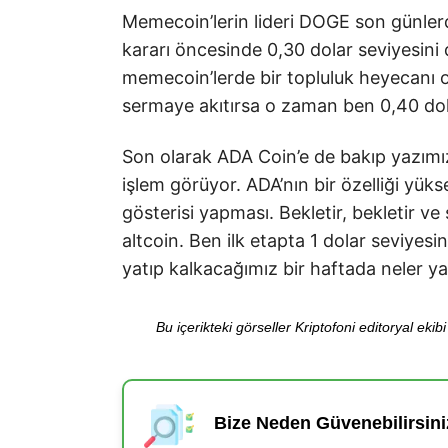
Memecoin’lerin lideri DOGE son günlerde
kararı öncesinde 0,30 dolar seviyesini d
memecoin’lerde bir topluluk heyecanı o
sermaye akıtırsa o zaman ben 0,40 dolar
Son olarak ADA Coin’e de bakıp yazımız
işlem görüyor. ADA’nın bir özelliği yüks
gösterisi yapması. Bekletir, bekletir v
altcoin. Ben ilk etapta 1 dolar seviyes
yatıp kalkacağımız bir haftada neler y
Bu içerikteki görseller Kriptofoni editoryal ek
Bize Neden Güvenebilirsini