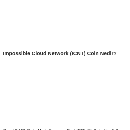
Impossible Cloud Network (ICNT) Coin Nedir?
Cap (CAP) Coin Nedir?
Grvt (GRVT) Coin Nedir?