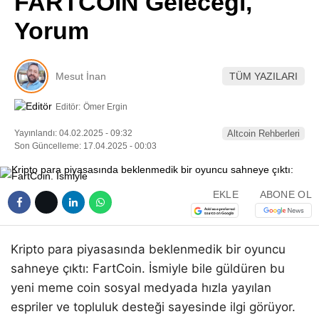
FARTCOIN Geleceği,
Pinterest
Yorum
LinkedIn
Mesut İnan
TÜM YAZILARI
Telegram
Editör:
Ömer Ergin
Yayınlandı: 04.02.2025 - 09:32
Altcoin Rehberleri
Son Güncelleme: 17.04.2025 - 00:03
EKLE
ABONE OL
Kripto para piyasasında beklenmedik bir oyuncu
sahneye çıktı: FartCoin. İsmiyle bile güldüren bu
yeni meme coin sosyal medyada hızla yayılan
espriler ve topluluk desteği sayesinde ilgi görüyor.