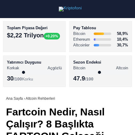
Toplam Piyasa Değeri
Pay Tablosu
Bitcoin
58,9%
$2,22 Trilyon
+0.20%
Ethereum
10,4%
Altcoinler
30,7%
KRİPTO PARA HABERLERİ
Facebook
BİTCOİN HABERLERİ
Yatırımcı Duygusu
Sezon Endeksi
Korkak
Açgözlü
Bitcoin
Altcoin
ALTCOİN HABERLERİ
30
47.9
/100
Korku
/100
AKADEMİ
Instagram
SÖZLÜK
Ana Sayfa
›
Altcoin Rehberleri
Fartcoin Nedir, Nasıl
Youtube
Çalışır? 8 Başlıkta
TikTok