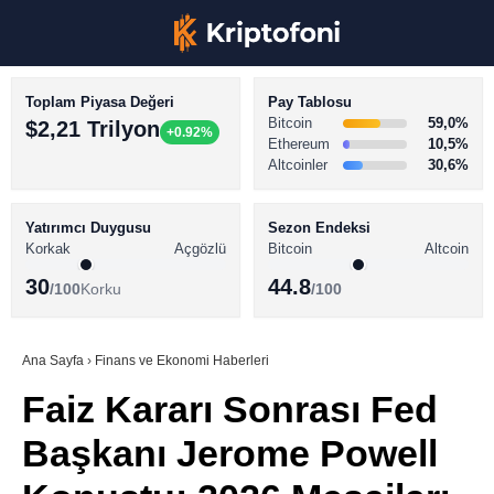
Toplam Piyasa Değeri
Pay Tablosu
Bitcoin
59,0%
$2,21 Trilyon
+0.92%
Ethereum
10,5%
Altcoinler
30,6%
KRİPTO PARA HABERLERİ
Facebook
BİTCOİN HABERLERİ
Yatırımcı Duygusu
Sezon Endeksi
Korkak
Açgözlü
Bitcoin
Altcoin
ALTCOİN HABERLERİ
30
44.8
/100
Korku
/100
AKADEMİ
Instagram
SÖZLÜK
Ana Sayfa
›
Finans ve Ekonomi Haberleri
Faiz Kararı Sonrası Fed
Youtube
Başkanı Jerome Powell
TikTok