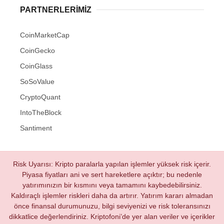
PARTNERLERIMIZ
CoinMarketCap
CoinGecko
CoinGlass
SoSoValue
CryptoQuant
IntoTheBlock
Santiment
Risk Uyarısı: Kripto paralarla yapılan işlemler yüksek risk içerir.
Piyasa fiyatları ani ve sert hareketlere açıktır; bu nedenle
yatırımınızın bir kısmını veya tamamını kaybedebilirsiniz.
Kaldıraçlı işlemler riskleri daha da artırır. Yatırım kararı almadan
önce finansal durumunuzu, bilgi seviyenizi ve risk toleransınızı
dikkatlice değerlendiriniz. Kriptofoni’de yer alan veriler ve içerikler