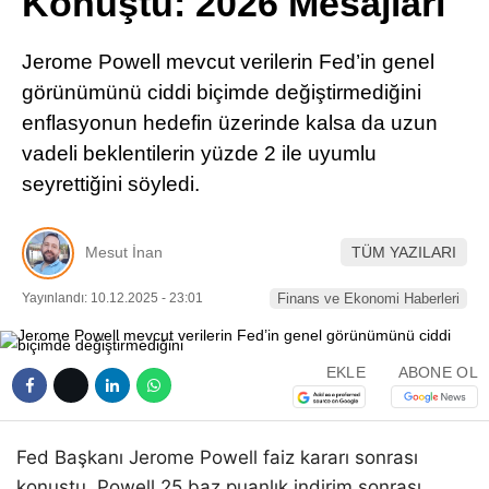
Konuştu: 2026 Mesajları
Pinterest
Jerome Powell mevcut verilerin Fed’in genel
LinkedIn
görünümünü ciddi biçimde değiştirmediğini
enflasyonun hedefin üzerinde kalsa da uzun
Telegram
vadeli beklentilerin yüzde 2 ile uyumlu
seyrettiğini söyledi.
Mesut İnan
TÜM YAZILARI
Yayınlandı: 10.12.2025 - 23:01
Finans ve Ekonomi Haberleri
EKLE
ABONE OL
Fed Başkanı Jerome Powell faiz kararı sonrası
konuştu. Powell 25 baz puanlık indirim sonrası