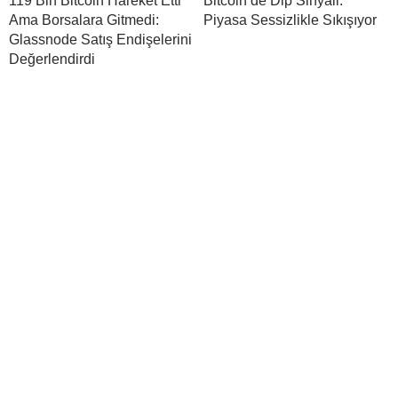
119 Bin Bitcoin Hareket Etti
Bitcoin’de Dip Sinyali:
Ama Borsalara Gitmedi:
Piyasa Sessizlikle Sıkışıyor
Glassnode Satış Endişelerini
Değerlendirdi