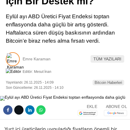
İçin Bir Destek mi?
Pinterest
Eylül ayı ABD Üretici Fiyat Endeksi toptan
LinkedIn
enflasyonda daha güçlü bir artış gösterdi.
Haftalarca süren düşüş baskısının ardından
Telegram
Bitcoin’e biraz nefes alma fırsatı verdi.
Emre Karaman
TÜM YAZILARI
Editör:
Mesut İnan
Yayınlandı: 26.11.2025 - 14:09
Bitcoin Haberleri
Son Güncelleme: 26.11.2025 - 14:10
EKLE
ABONE OL
Yurt içi üreticilerin uyguladığı fiyatların önemli bir