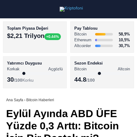
Toplam Piyasa Değeri
Pay Tablosu
Bitcoin
58,9%
$2,21 Trilyon
+0.44%
Ethereum
10,5%
Altcoinler
30,7%
KRİPTO PARA HABERLERİ
Facebook
BİTCOİN HABERLERİ
Yatırımcı Duygusu
Sezon Endeksi
Korkak
Açgözlü
Bitcoin
Altcoin
ALTCOİN HABERLERİ
30
44.8
/100
Korku
/100
AKADEMİ
Instagram
SÖZLÜK
Ana Sayfa
›
Bitcoin Haberleri
Eylül Ayında ABD ÜFE
Youtube
Yüzde 0,3 Arttı: Bitcoin
TikTok