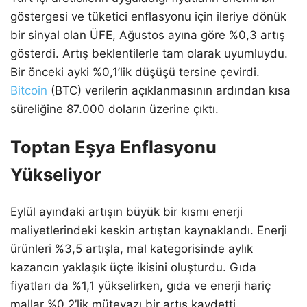
göstergesi ve tüketici enflasyonu için ileriye dönük
bir sinyal olan ÜFE, Ağustos ayına göre %0,3 artış
gösterdi. Artış beklentilerle tam olarak uyumluydu.
Bir önceki ayki %0,1’lik düşüşü tersine çevirdi.
Bitcoin
(BTC) verilerin açıklanmasının ardından kısa
süreliğine 87.000 doların üzerine çıktı.
Toptan Eşya Enflasyonu
Yükseliyor
Eylül ayındaki artışın büyük bir kısmı enerji
maliyetlerindeki keskin artıştan kaynaklandı. Enerji
ürünleri %3,5 artışla, mal kategorisinde aylık
kazancın yaklaşık üçte ikisini oluşturdu. Gıda
fiyatları da %1,1 yükselirken, gıda ve enerji hariç
mallar %0,2’lik mütevazı bir artış kaydetti.