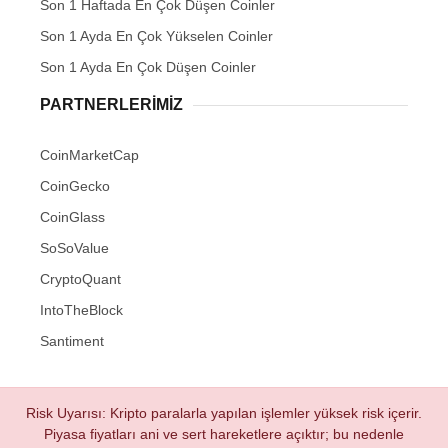
Son 1 Haftada En Çok Düşen Coinler
Son 1 Ayda En Çok Yükselen Coinler
Son 1 Ayda En Çok Düşen Coinler
PARTNERLERIMIZ
CoinMarketCap
CoinGecko
CoinGlass
SoSoValue
CryptoQuant
IntoTheBlock
Santiment
Risk Uyarısı: Kripto paralarla yapılan işlemler yüksek risk içerir.
Piyasa fiyatları ani ve sert hareketlere açıktır; bu nedenle