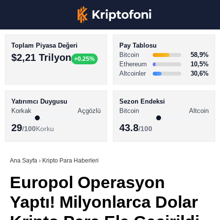
Toplam Piyasa Değeri
Pay Tablosu
Bitcoin
58,9%
$2,21 Trilyon
+0.25%
Ethereum
10,5%
Altcoinler
30,6%
KRİPTO PARA HABERLERİ
Facebook
BİTCOİN HABERLERİ
Yatırımcı Duygusu
Sezon Endeksi
Korkak
Açgözlü
Bitcoin
Altcoin
ALTCOİN HABERLERİ
29
43.8
/100
Korku
/100
AKADEMİ
Instagram
SÖZLÜK
Ana Sayfa
›
Kripto Para Haberleri
Europol Operasyon
Youtube
Yaptı! Milyonlarca Dolar
TikTok