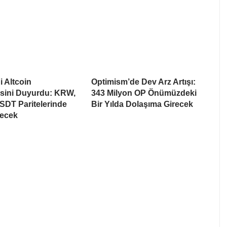
i Altcoin
Optimism’de Dev Arz Artışı:
esini Duyurdu: KRW,
343 Milyon OP Önümüzdeki
SDT Paritelerinde
Bir Yılda Dolaşıma Girecek
recek