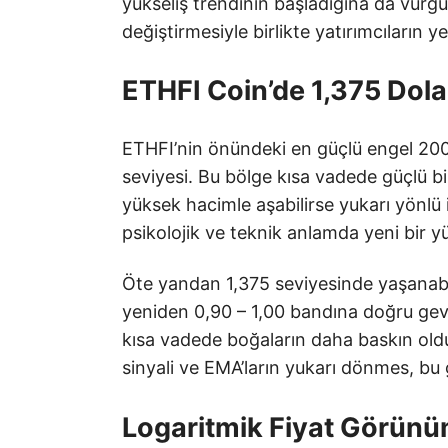
yükseliş trendinin başladığına da vurg
değiştirmesiyle birlikte yatırımcıların 
ETHFI Coin’de 1,375 Dola
ETHFI’nin önündeki en güçlü engel 200
seviyesi. Bu bölge kısa vadede güçlü bir 
yüksek hacimle aşabilirse yukarı yönlü i
psikolojik ve teknik anlamda yeni bir y
Öte yandan 1,375 seviyesinde yaşanabi
yeniden 0,90 – 1,00 bandına doğru ge
kısa vadede boğaların daha baskın old
sinyali ve EMA’ların yukarı dönmes, bu 
Logaritmik Fiyat Görün