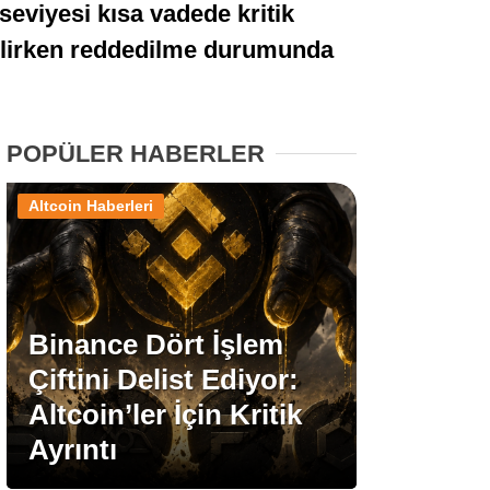
eviyesi kısa vadede kritik
Stablecoin Haberleri
ebilirken reddedilme durumunda
Facebook
POPÜLER HABERLER
Altcoin Haberleri
Instagram
Youtube
Binance Dört İşlem
Çiftini Delist Ediyor:
TikTok
Altcoin’ler İçin Kritik
Ayrıntı
Pinterest