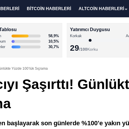
ABERLERİ
BİTCOİN HABERLERİ
ALTCOİN HABERLERİ
Tablosu
Yatırımcı Duygusu
n
58,9%
Korkak
A
eum
10,5%
29
nler
30,7%
/100
Korku
 Günlükte Yüzde 100’lük Sıçrama
ıyı Şaşırttı! Günlük
ma
en başlayarak son günlerde %100’e yakın yük