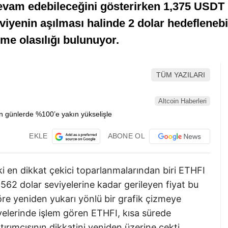
evam edebileceğini gösterirken 1,375 USDT s
eviyenin aşılması halinde 2 dolar hedeflen
ilme olasılığı bulunuyor.
TÜM YAZILARI
Altcoin Haberleri
EKLE
ABONE OL
ki en dikkat çekici toparlanmalarından biri ETHFI
62 dolar seviyelerine kadar gerileyen fiyat bu
öre yeniden yukarı yönlü bir grafik çizmeye
viyelerinde işlem gören ETHFI, kısa sürede
ırımcısının dikkatini yeniden üzerine çekti.