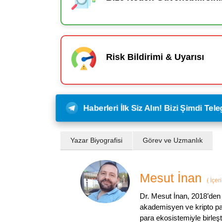
Risk Bildirimi & Uyarısı
Haberleri İlk Siz Alın! Bizi Şimdi Te
Yazar Biyografisi
Görev ve Uzmanlık
Mesut İnan
(
İçer
Dr. Mesut İnan, 2018’den 
akademisyen ve kripto par
para ekosistemiyle birleşt