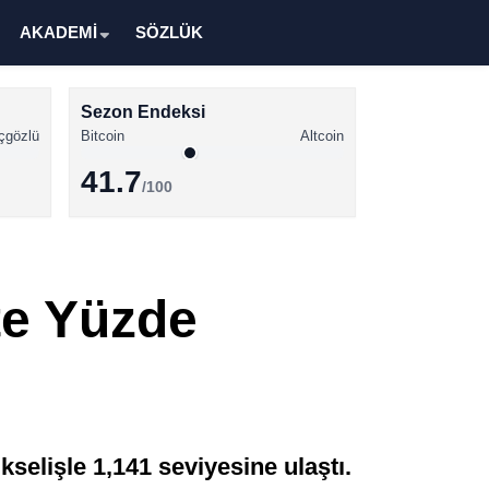
AKADEMİ
SÖZLÜK
Sezon Endeksi
çgözlü
Bitcoin
Altcoin
41.7
/100
Kripto Para Haberleri
Bitcoin Haberleri
te Yüzde
Altcoin Haberleri
Ethereum Haberleri
Solana Haberleri
XRP Haberleri
selişle 1,141 seviyesine ulaştı.
Memecoin Haberleri