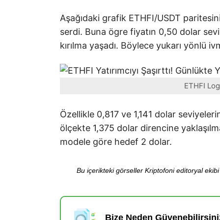
Aşağıdaki grafik ETHFI/USDT paritesini
serdi. Buna ögre fiyatın 0,50 dolar s
kırılma yaşadı. Böylece yukarı yönlü i
ETHFI Log
Özellikle 0,817 ve 1,141 dolar seviyeler
ölçekte 1,375 dolar direncine yaklaşılm
modele göre hedef 2 dolar.
Bu içerikteki görseller Kriptofoni editoryal ek
Bize Neden Güvenebilirsini