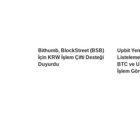
Bithumb, BlockStreet (BSB)
Upbit Yen
İçin KRW İşlem Çifti Desteği
Listelem
Duyurdu
BTC ve U
İşlem Gö