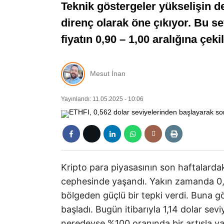
Teknik göstergeler yükselişin d
direnç olarak öne çıkıyor. Bu s
fiyatın 0,90 – 1,00 aralığına çek
Mesut İnan
Yayınlandı: 11.05.2025 - 10:06
Kripto para piyasasının son haftalarda
cephesinde yaşandı. Yakın zamanda 0,5
bölgeden güçlü bir tepki verdi. Buna g
başladı. Bugün itibarıyla 1,14 dolar se
neredeyse %100 oranında bir artışla yat