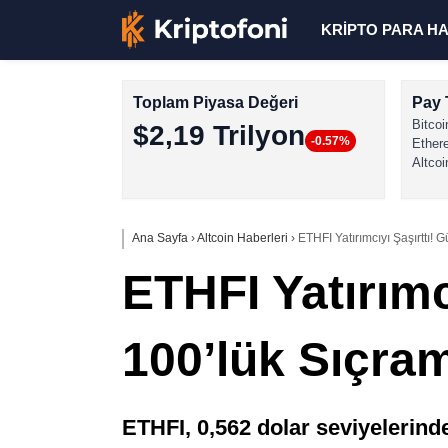
KRİPTO PARA H
Toplam Piyasa Değeri
Pay 
Bitcoi
$2,19 Trilyon
-0.57%
Ether
Altcoi
Ana Sayfa
›
Altcoin Haberleri
›
ETHFI Yatırımcıyı Şaşırttı!
ETHFI Yatırımc
100’lük Sıçra
ETHFI, 0,562 dolar seviyelerind