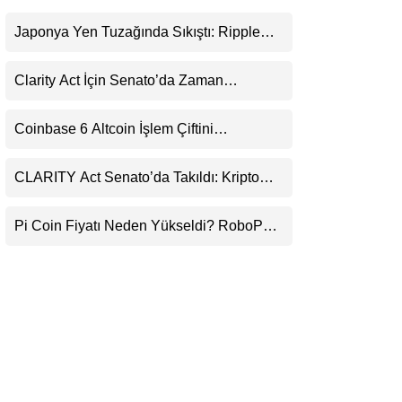
LinkedIn
Japonya Yen Tuzağında Sıkıştı: Ripple
(XRP) Üçüncü Yol Olabilir mi?
Telegram
Clarity Act İçin Senato’da Zaman
Daralıyor
Coinbase 6 Altcoin İşlem Çiftini
Durduracak
CLARITY Act Senato’da Takıldı: Kripto
Para Piyasası 2027’yi Fiyatlıyor
Pi Coin Fiyatı Neden Yükseldi? RoboPay
Ortaklığı ve Güncelleme İyimserliği
Destekledi