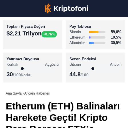
Toplam Piyasa Değeri
Pay Tablosu
Bitcoin
59,0%
$2,21 Trilyon
+0.76%
Ethereum
10,5%
Altcoinler
30,5%
KRİPTO PARA HABERLERİ
Facebook
BİTCOİN HABERLERİ
Yatırımcı Duygusu
Sezon Endeksi
Korkak
Açgözlü
Bitcoin
Altcoin
ALTCOİN HABERLERİ
30
44.8
/100
Korku
/100
AKADEMİ
Instagram
SÖZLÜK
Ana Sayfa
›
Altcoin Haberleri
Etherum (ETH) Balinaları
Youtube
Harekete Geçti! Kripto
TikTok