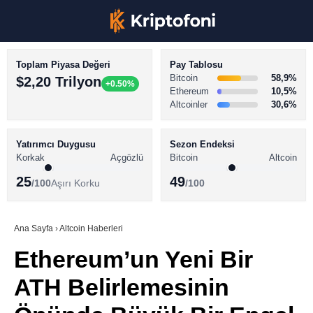
Toplam Piyasa Değeri
Pay Tablosu
Bitcoin
58,9%
$2,20 Trilyon
+0.50%
Ethereum
10,5%
Altcoinler
30,6%
KRİPTO PARA HABERLERİ
Facebook
BİTCOİN HABERLERİ
Yatırımcı Duygusu
Sezon Endeksi
Korkak
Açgözlü
Bitcoin
Altcoin
ALTCOİN HABERLERİ
25
49
/100
Aşırı Korku
/100
AKADEMİ
Instagram
SÖZLÜK
Ana Sayfa
›
Altcoin Haberleri
Ethereum’un Yeni Bir
Youtube
ATH Belirlemesinin
TikTok