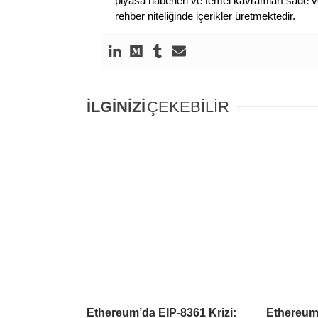
piyasa haberleri ve temel kavramları sade ve
rehber niteliğinde içerikler üretmektedir.
İLGİNİZİ
ÇEKEBİLİR
Ethereum’da EIP-8361 Krizi:
Ethereum