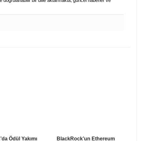
 doğrulanabilir bir dille aktarmakta, güncel haberler ve
’da Ödül Yakımı
BlackRock’un Ethereum