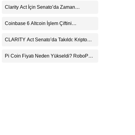
Var
LinkedIn
Clarity Act İçin Senato’da Zaman
Daralıyor
Telegram
Coinbase 6 Altcoin İşlem Çiftini
Durduracak
CLARITY Act Senato’da Takıldı: Kripto
Para Piyasası 2027’yi Fiyatlıyor
Pi Coin Fiyatı Neden Yükseldi? RoboPay
Ortaklığı ve Güncelleme İyimserliği
Destekledi