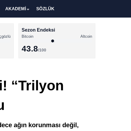
AKADEMİ
SÖZLÜK
Sezon Endeksi
çgözlü
Bitcoin
Altcoin
43.8
/100
Kripto Para Haberleri
Bitcoin Haberleri
! “Trilyon
Altcoin Haberleri
Ethereum Haberleri
u
Solana Haberleri
XRP Haberleri
adece ağın korunması değil,
Memecoin Haberleri