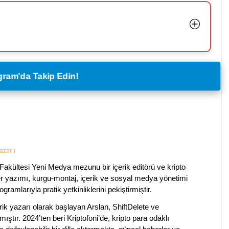
legram'da Takip Edin!
Yazar
)
Fakültesi Yeni Medya mezunu bir içerik editörü ve kripto
ber yazımı, kurgu-montaj, içerik ve sosyal medya yönetimi
ogramlarıyla pratik yetkinliklerini pekiştirmiştir.
k yazarı olarak başlayan Arslan, ShiftDelete ve
ştır. 2024’ten beri Kriptofoni’de, kripto para odaklı