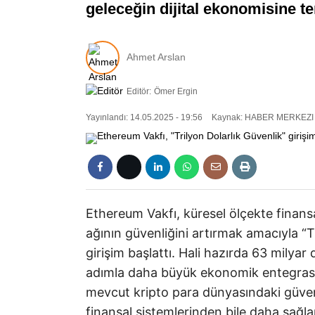
geleceğin dijital ekonomisine t
Ahmet Arslan
Editör:
Ömer Ergin
Yayınlandı: 14.05.2025 - 19:56
Kaynak: HABER MERKEZI
Ethereum Vakfı, küresel ölçekte finan
ağının güvenliğini artırmak amacıyla “Tr
girişim başlattı. Hali hazırda 63 milya
adımla daha büyük ekonomik entegrasyon
mevcut kripto para dünyasındaki güven
finansal sistemlerinden bile daha sağlam