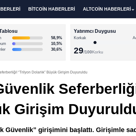
ABERLERİ
BİTCOİN HABERLERİ
ALTCOİN HABERLERİ
Tablosu
Yatırımcı Duygusu
n
58,9%
Korkak
A
eum
10,5%
29
nler
30,6%
/100
Korku
erberliği! “Trilyon Dolarlık” Büyük Girişim Duyuruldu
venlik Seferberliği
ük Girişim Duyuruld
k Güvenlik” girişimini başlattı. Girişimle s