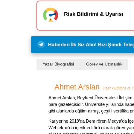
Risk Bildirimi & Uyarısı
Haberleri İlk Siz Alın! Bizi Şimdi Te
Yazar Biyografisi
Görev ve Uzmanlık
Ahmet Arslan
(
İçerik Editörü ve 
Ahmet Arslan, Beykent Üniversitesi İletişim 
para gazetecisidir. Üniversite yıllarında ha
gibi alanlarda eğitim almış, çeşitli sertifika pr
Kariyerine 2019’da Demirören Medya’da içeri
Webtekno’da içerik editörü olarak görev yapmı