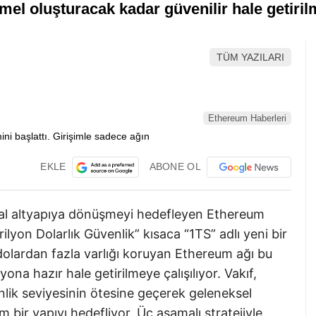
emel oluşturacak kadar güvenilir hale getiri
TÜM YAZILARI
Ethereum Haberleri
EKLE
ABONE OL
sal altyapıya dönüşmeyi hedefleyen Ethereum
ilyon Dolarlık Güvenlik” kısaca “1TS” adlı yeni bir
r dolardan fazla varlığı koruyan Ethereum ağı bu
a hazır hale getirilmeye çalışılıyor. Vakıf,
lik seviyesinin ötesine geçerek geleneksel
 bir yapıyı hedefliyor. Üç aşamalı stratejiyle