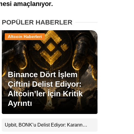
lmesi amaçlanıyor.
Stablecoin Haberleri
POPÜLER HABERLER
Altcoin Haberleri
Facebook
Binance Dört İşlem
Instagram
Çiftini Delist Ediyor:
Youtube
Altcoin’ler İçin Kritik
Ayrıntı
TikTok
Pinterest
Upbit, BONK’u Delist Ediyor: Kararın
Arkasında Güvenlik ve Şeffaflık Endişeleri