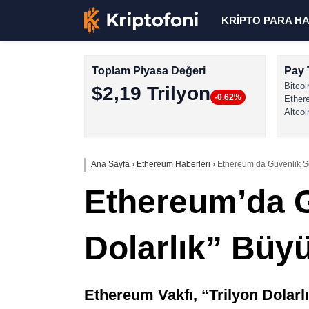
KRİPTO PARA H
Toplam Piyasa Değeri
Pay 
Bitcoi
$2,19 Trilyon
-0.62%
Ether
Altcoi
Ana Sayfa
›
Ethereum Haberleri
›
Ethereum’da Güvenlik Sef
Ethereum’da Gü
Dolarlık” Büy
Ethereum Vakfı, “Trilyon Dolarlı