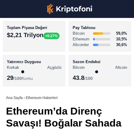
Toplam Piyasa Değeri
Pay Tablosu
Bitcoin
59,0%
$2,21 Trilyon
+0.27%
Ethereum
10,5%
Altcoinler
30,6%
KRİPTO PARA HABERLERİ
Facebook
BİTCOİN HABERLERİ
Yatırımcı Duygusu
Sezon Endeksi
Korkak
Açgözlü
Bitcoin
Altcoin
ALTCOİN HABERLERİ
29
43.8
/100
Korku
/100
AKADEMİ
Instagram
SÖZLÜK
Ana Sayfa
›
Ethereum Haberleri
Ethereum’da Direnç
Youtube
Savaşı! Boğalar Sahada
TikTok