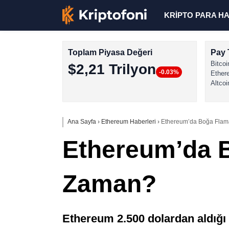
KRİPTO PARA H
Toplam Piyasa Değeri
Pay 
Bitcoi
$2,21 Trilyon
-0.03%
Ether
Altcoi
Ana Sayfa
›
Ethereum Haberleri
›
Ethereum’da Boğa Flama
Ethereum’da B
Zaman?
Ethereum 2.500 dolardan aldığı 