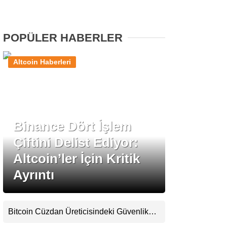
Stablecoin Haberleri
POPÜLER HABERLER
Altcoin Haberleri
Facebook
Binance Dört İşlem
Instagram
Çiftini Delist Ediyor:
Youtube
Altcoin’ler İçin Kritik
Ayrıntı
TikTok
Pinterest
Bitcoin Cüzdan Üreticisindeki Güvenlik
Krizi Büyüyor: Kayıpların Boyutu