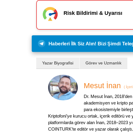
Risk Bildirimi & Uyarısı
Haberleri İlk Siz Alın! Bizi Şimdi Te
Yazar Biyografisi
Görev ve Uzmanlık
Mesut İnan
(
İçer
Dr. Mesut İnan, 2018’den 
akademisyen ve kripto par
para ekosistemiyle birleşt
Kriptofoni’ye kurucu ortak, içerik editörü ve
platformlarda görev alan İnan, 2018–2023 yı
COINTURK’te editör ve yazar olarak çalıştı.