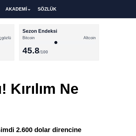
AKADEMİ
SÖZLÜK
Sezon Endeksi
çgözlü
Bitcoin
Altcoin
45.8
/100
Kripto Para Haberleri
Bitcoin Haberleri
 Kırılım Ne
Altcoin Haberleri
Ethereum Haberleri
Solana Haberleri
XRP Haberleri
imdi 2.600 dolar direncine
Memecoin Haberleri