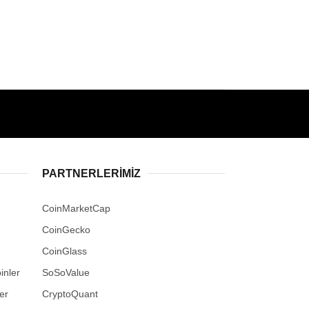
PARTNERLERIMIZ
CoinMarketCap
CoinGecko
CoinGlass
inler
SoSoValue
er
CryptoQuant