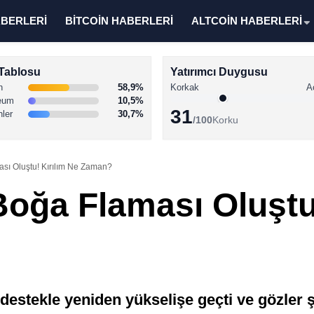
ABERLERİ
BİTCOİN HABERLERİ
ALTCOİN HABERLERİ
Tablosu
Yatırımcı Duygusu
n
58,9%
Korkak
A
eum
10,5%
31
nler
30,7%
/100
Korku
sı Oluştu! Kırılım Ne Zaman?
oğa Flaması Oluştu!
destekle yeniden yükselişe geçti ve gözler ş