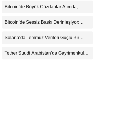
Belirsizliğini Koruyor
LinkedIn
Bitcoin’de Büyük Cüzdanlar Alımda,
Küçük Yatırımcı Satışta: Piyasa 70 Bin
Dolar Senaryosuna mı Hazırlanıyor?
Telegram
Bitcoin’de Sessiz Baskı Derinleşiyor:
Yatırımcılar Zararda Satıyor, Ancak Panik
Henüz Yok
Solana’da Temmuz Verileri Güçlü Bir
Toparlanmaya İşaret Ediyor: Büyümeyi Bu
Kez Sadece Memecoin’ler Taşımıyor
Tether Suudi Arabistan’da Gayrimenkul
Tokenizasyonuna Giriyor: USDT’nin
Ötesinde Yeni Bir Finans Devi mi
Doğuyor?