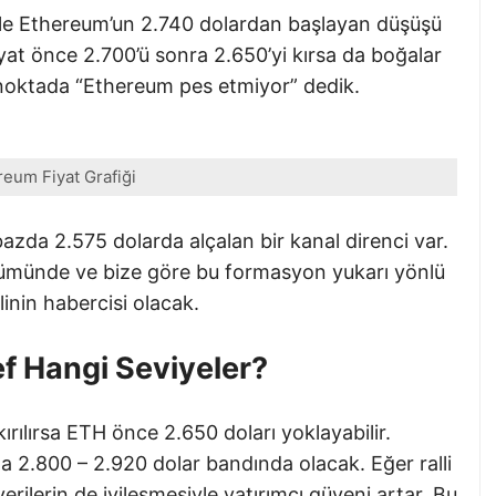
le Ethereum’un 2.740 dolardan başlayan düşüşü
yat önce 2.700’ü sonra 2.650’yi kırsa da boğalar
 noktada “Ethereum pes etmiyor” dedik.
reum Fiyat Grafiği
bazda 2.575 dolarda alçalan bir kanal direnci var.
nümünde ve bize göre bu formasyon yukarı yönlü
linin habercisi olacak.
f Hangi Seviyeler?
kırılırsa ETH önce 2.650 doları yoklayabilir.
 2.800 – 2.920 dolar bandında olacak. Eğer ralli
erilerin de iyileşmesiyle yatırımcı güveni artar. Bu