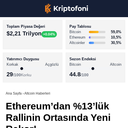
Toplam Piyasa Değeri
Pay Tablosu
Bitcoin
59,0%
$2,21 Trilyon
+0.04%
Ethereum
10,5%
Altcoinler
30,5%
KRİPTO PARA HABERLERİ
Facebook
BİTCOİN HABERLERİ
Yatırımcı Duygusu
Sezon Endeksi
Korkak
Açgözlü
Bitcoin
Altcoin
ALTCOİN HABERLERİ
29
44.8
/100
Korku
/100
AKADEMİ
Instagram
SÖZLÜK
Ana Sayfa
›
Altcoin Haberleri
Ethereum’dan %13’lük
Youtube
Rallinin Ortasında Yeni
TikTok