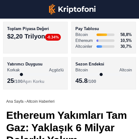
Toplam Piyasa Değeri
Pay Tablosu
Bitcoin
58,8%
$2,20 Trilyon
-0.34%
Ethereum
10,5%
Altcoinler
30,7%
KRİPTO PARA HABERLERİ
Facebook
BİTCOİN HABERLERİ
Yatırımcı Duygusu
Sezon Endeksi
Korkak
Açgözlü
Bitcoin
Altcoin
ALTCOİN HABERLERİ
25
45.8
/100
Aşırı Korku
/100
AKADEMİ
Instagram
SÖZLÜK
Ana Sayfa
›
Altcoin Haberleri
Ethereum Yakımları Tam
Youtube
Gaz: Yaklaşık 6 Milyar
TikTok