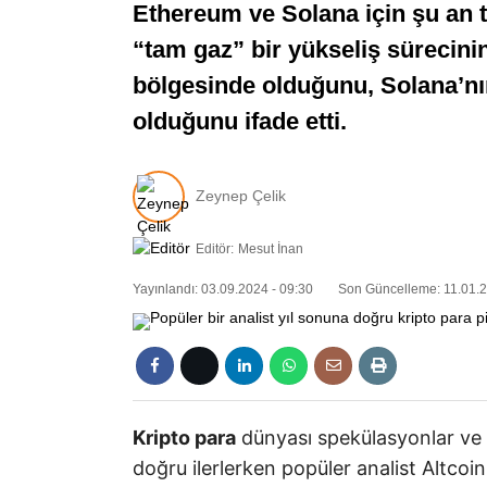
Ethereum ve Solana için şu an te
“tam gaz” bir yükseliş sürecini
bölgesinde olduğunu, Solana’nın
olduğunu ifade etti.
Zeynep Çelik
Editör:
Mesut İnan
Yayınlandı: 03.09.2024 - 09:30
Son Güncelleme: 11.01.2
Kripto para
dünyası spekülasyonlar ve a
doğru ilerlerken popüler analist Altcoi