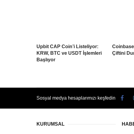
Upbit CAP Coin’i Listeliyor:
Coinbase 
KRW, BTC ve USDT İşlemleri
Çiftini D
Başlıyor
Sosyal medya hesaplarımızı keşfedin
KURUMSAL
HAB