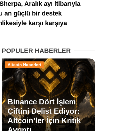
herpa, Aralık ayı itibarıyla
Stablecoin Haberleri
u an güçlü bir destek
likesiyle karşı karşıya
Facebook
POPÜLER HABERLER
Altcoin Haberleri
Instagram
Youtube
Binance Dört İşlem
TikTok
Çiftini Delist Ediyor:
Altcoin’ler İçin Kritik
Pinterest
Ayrıntı