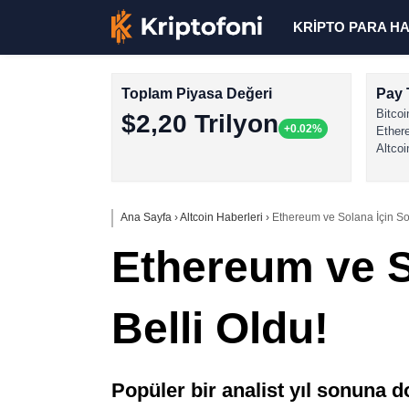
KRİPTO PARA H
Toplam Piyasa Değeri
Pay 
Bitcoi
$2,20 Trilyon
+0.02%
Ether
Altcoi
Ana Sayfa
›
Altcoin Haberleri
›
Ethereum ve Solana İçin So
Ethereum ve S
Belli Oldu!
Popüler bir analist yıl sonuna d