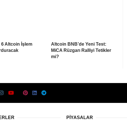
6 Altcoin İşlem
Altcoin BNB’de Yeni Test:
urduracak
MiCA Rüzgarı Ralliyi Tetikler
mi?
ERLER
PIYASALAR