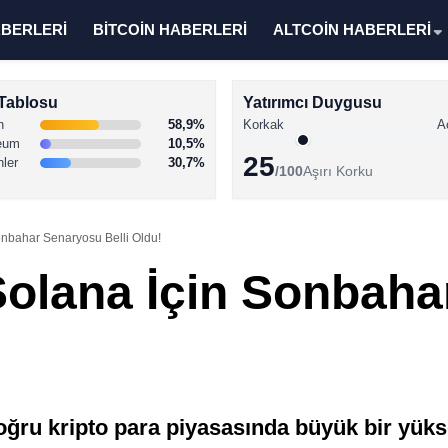
ABERLERİ
BİTCOİN HABERLERİ
ALTCOİN HABERLERİ
Tablosu
Yatırımcı Duygusu
n
58,9%
Korkak
A
eum
10,5%
25
nler
30,7%
/100
Aşırı Korku
nbahar Senaryosu Belli Oldu!
olana İçin Sonbaha
oğru kripto para piyasasında büyük bir yüksel