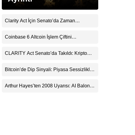
LinkedIn
Clarity Act İçin Senato’da Zaman
Telegram
Daralıyor
Coinbase 6 Altcoin İşlem Çiftini
Durduracak
CLARITY Act Senato’da Takıldı: Kripto
Para Piyasası 2027’yi Fiyatlıyor
Bitcoin’de Dip Sinyali: Piyasa Sessizlikle
Sıkışıyor
Arthur Hayes’ten 2008 Uyarısı: AI Balonu
Bitcoin’i Nasıl Besleyebilir?