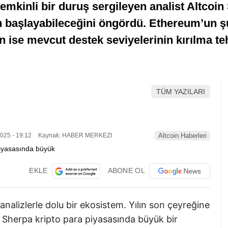
mkinli bir duruş sergileyen analist Altcoin S
n başlayabileceğini öngördü. Ethereum’un ş
 ise mevcut destek seviyelerinin kırılma teh
TÜM YAZILARI
025 - 19:12
Kaynak: HABER MERKEZI
Altcoin Haberleri
EKLE
ABONE OL
nalizlerle dolu bir ekosistem. Yılın son çeyreğine
n Sherpa kripto para piyasasında büyük bir