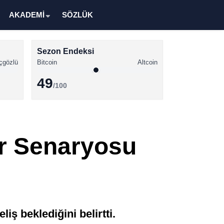
AKADEMİ
SÖZLÜK
Sezon Endeksi
çgözlü
Bitcoin
Altcoin
49
/100
Kripto Para Haberleri
Bitcoin Haberleri
r Senaryosu
Altcoin Haberleri
Ethereum Haberleri
Solana Haberleri
XRP Haberleri
iş beklediğini belirtti.
Memecoin Haberleri