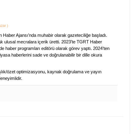
Yazar
)
 Haber Ajansı’nda muhabir olarak gazeteciliğe başladı.
ak ulusal mecralara içerik üretti. 2023’te TGRT Haber
de haber programları editörü olarak görev yaptı. 2024’ten
piyasa haberlerini sade ve doğrulanabilir bir dille okura
 başlık/özet optimizasyonu, kaynak doğrulama ve yayın
eneyimlidir.