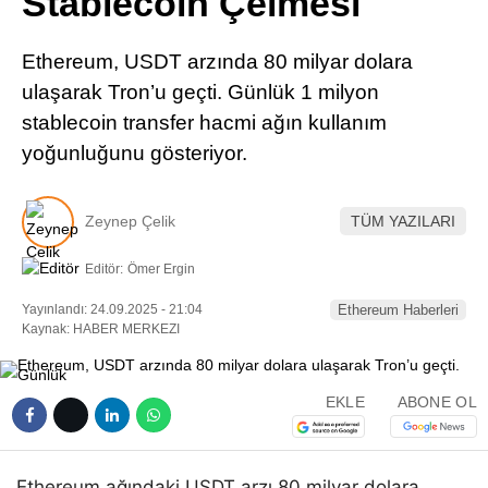
Stablecoin Çelmesi
Pinterest
Ethereum, USDT arzında 80 milyar dolara
LinkedIn
ulaşarak Tron’u geçti. Günlük 1 milyon
stablecoin transfer hacmi ağın kullanım
Telegram
yoğunluğunu gösteriyor.
Zeynep Çelik
TÜM YAZILARI
Editör:
Ömer Ergin
Yayınlandı: 24.09.2025 - 21:04
Ethereum Haberleri
Kaynak: HABER MERKEZI
EKLE
ABONE OL
Ethereum ağındaki USDT arzı 80 milyar dolara