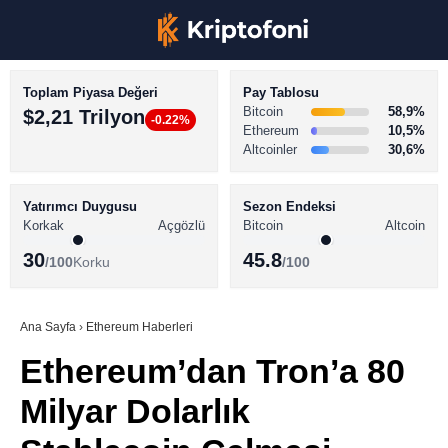
Toplam Piyasa Değeri
Pay Tablosu
Bitcoin
58,9%
$2,21 Trilyon
-0.22%
Ethereum
10,5%
Altcoinler
30,6%
KRİPTO PARA HABERLERİ
Facebook
BİTCOİN HABERLERİ
Yatırımcı Duygusu
Sezon Endeksi
Korkak
Açgözlü
Bitcoin
Altcoin
ALTCOİN HABERLERİ
30
45.8
/100
Korku
/100
AKADEMİ
Instagram
SÖZLÜK
Ana Sayfa
›
Ethereum Haberleri
Ethereum’dan Tron’a 80
Youtube
Milyar Dolarlık
TikTok