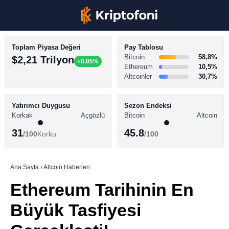
Toplam Piyasa Değeri
Pay Tablosu
Bitcoin
58,8%
$2,21 Trilyon
+0.05%
Ethereum
10,5%
Altcoinler
30,7%
KRİPTO PARA HABERLERİ
Facebook
BİTCOİN HABERLERİ
Yatırımcı Duygusu
Sezon Endeksi
Korkak
Açgözlü
Bitcoin
Altcoin
ALTCOİN HABERLERİ
31
45.8
/100
Korku
/100
AKADEMİ
Instagram
SÖZLÜK
Ana Sayfa
›
Altcoin Haberleri
Ethereum Tarihinin En
Youtube
Büyük Tasfiyesi
TikTok