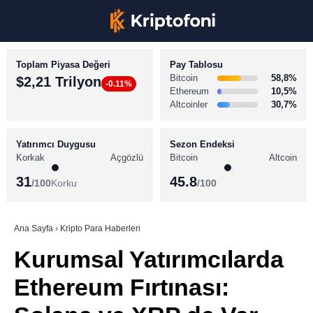
Toplam Piyasa Değeri
Pay Tablosu
Bitcoin
58,8%
$2,21 Trilyon
-0.11%
Ethereum
10,5%
Altcoinler
30,7%
KRİPTO PARA HABERLERİ
Facebook
BİTCOİN HABERLERİ
Yatırımcı Duygusu
Sezon Endeksi
Korkak
Açgözlü
Bitcoin
Altcoin
ALTCOİN HABERLERİ
31
45.8
/100
Korku
/100
AKADEMİ
Instagram
SÖZLÜK
Ana Sayfa
›
Kripto Para Haberleri
Kurumsal Yatırımcılarda
Youtube
Ethereum Fırtınası:
TikTok