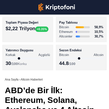
Toplam Piyasa Değeri
Pay Tablosu
Bitcoin
58,9%
$2,22 Trilyon
+0.35%
Ethereum
10,5%
Altcoinler
30,7%
KRİPTO PARA HABERLERİ
Facebook
BİTCOİN HABERLERİ
Yatırımcı Duygusu
Sezon Endeksi
Korkak
Açgözlü
Bitcoin
Altcoin
ALTCOİN HABERLERİ
30
44.8
/100
Korku
/100
AKADEMİ
Instagram
SÖZLÜK
Ana Sayfa
›
Altcoin Haberleri
ABD’de Bir İlk:
Youtube
Ethereum, Solana,
TikTok