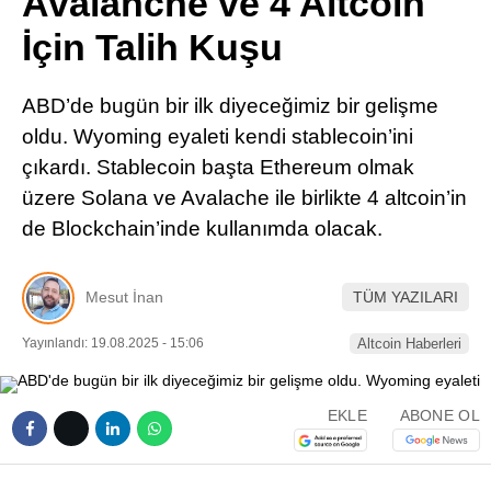
Avalanche ve 4 Altcoin
Pinterest
İçin Talih Kuşu
LinkedIn
ABD’de bugün bir ilk diyeceğimiz bir gelişme
oldu. Wyoming eyaleti kendi stablecoin’ini
Telegram
çıkardı. Stablecoin başta Ethereum olmak
üzere Solana ve Avalache ile birlikte 4 altcoin’in
de Blockchain’inde kullanımda olacak.
Mesut İnan
TÜM YAZILARI
Yayınlandı: 19.08.2025 - 15:06
Altcoin Haberleri
EKLE
ABONE OL