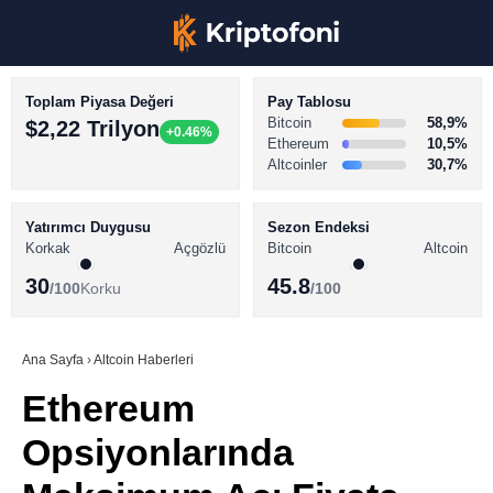
Toplam Piyasa Değeri
Pay Tablosu
Bitcoin
58,9%
$2,22 Trilyon
+0.46%
Ethereum
10,5%
Altcoinler
30,7%
KRİPTO PARA HABERLERİ
Facebook
BİTCOİN HABERLERİ
Yatırımcı Duygusu
Sezon Endeksi
Korkak
Açgözlü
Bitcoin
Altcoin
ALTCOİN HABERLERİ
30
45.8
/100
Korku
/100
AKADEMİ
Instagram
SÖZLÜK
Ana Sayfa
›
Altcoin Haberleri
Ethereum
Youtube
Opsiyonlarında
TikTok