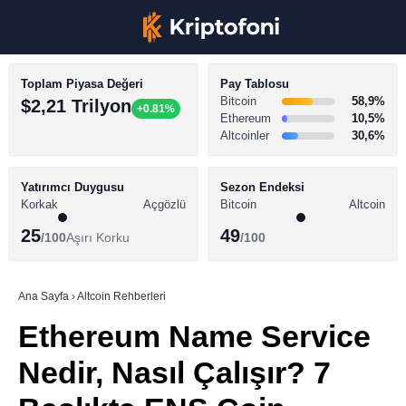
Toplam Piyasa Değeri
Pay Tablosu
Bitcoin
58,9%
$2,21 Trilyon
+0.81%
Ethereum
10,5%
Altcoinler
30,6%
KRİPTO PARA HABERLERİ
Facebook
BİTCOİN HABERLERİ
Yatırımcı Duygusu
Sezon Endeksi
Korkak
Açgözlü
Bitcoin
Altcoin
ALTCOİN HABERLERİ
25
49
/100
Aşırı Korku
/100
AKADEMİ
Instagram
SÖZLÜK
Ana Sayfa
›
Altcoin Rehberleri
Ethereum Name Service
Youtube
Nedir, Nasıl Çalışır? 7
TikTok