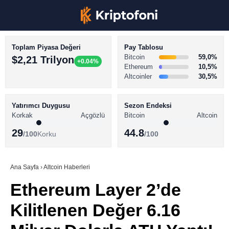
Toplam Piyasa Değeri
Pay Tablosu
Bitcoin
59,0%
$2,21 Trilyon
+0.04%
Ethereum
10,5%
Altcoinler
30,5%
KRİPTO PARA HABERLERİ
Facebook
BİTCOİN HABERLERİ
Yatırımcı Duygusu
Sezon Endeksi
Korkak
Açgözlü
Bitcoin
Altcoin
ALTCOİN HABERLERİ
29
44.8
/100
Korku
/100
AKADEMİ
Instagram
SÖZLÜK
Ana Sayfa
›
Altcoin Haberleri
Ethereum Layer 2’de
Youtube
Kilitlenen Değer 6.16
TikTok