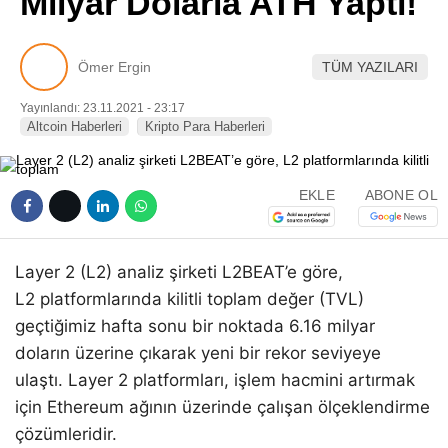
Milyar Dolarla ATH Yaptı!
Pinterest
Ömer Ergin
TÜM YAZILARI
LinkedIn
Yayınlandı: 23.11.2021 - 23:17
Altcoin Haberleri
Kripto Para Haberleri
Telegram
EKLE
ABONE OL
Layer 2 (L2) analiz şirketi L2BEAT’e göre,
L2 platformlarında kilitli toplam değer (TVL)
geçtiğimiz hafta sonu bir noktada 6.16 milyar
doların üzerine çıkarak yeni bir rekor seviyeye
ulaştı. Layer 2 platformları, işlem hacmini artırmak
için Ethereum ağının üzerinde çalışan ölçeklendirme
çözümleridir.