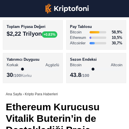
Toplam Piyasa Değeri
Pay Tablosu
Bitcoin
58,9%
$2,22 Trilyon
+0.83%
Ethereum
10,5%
Altcoinler
30,7%
KRİPTO PARA HABERLERİ
Facebook
BİTCOİN HABERLERİ
Yatırımcı Duygusu
Sezon Endeksi
Korkak
Açgözlü
Bitcoin
Altcoin
ALTCOİN HABERLERİ
30
43.8
/100
Korku
/100
AKADEMİ
Instagram
SÖZLÜK
Ana Sayfa
›
Kripto Para Haberleri
Ethereum Kurucusu
Youtube
Vitalik Buterin’in de
TikTok