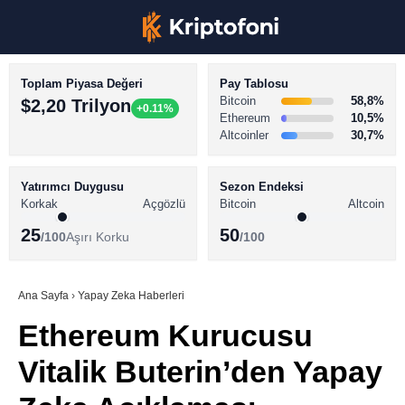
Toplam Piyasa Değeri
Pay Tablosu
Bitcoin
58,8%
$2,20 Trilyon
+0.11%
Ethereum
10,5%
Altcoinler
30,7%
KRİPTO PARA HABERLERİ
Facebook
BİTCOİN HABERLERİ
Yatırımcı Duygusu
Sezon Endeksi
Korkak
Açgözlü
Bitcoin
Altcoin
ALTCOİN HABERLERİ
25
50
/100
Aşırı Korku
/100
AKADEMİ
Instagram
SÖZLÜK
Ana Sayfa
›
Yapay Zeka Haberleri
Ethereum Kurucusu
Youtube
Vitalik Buterin’den Yapay
TikTok