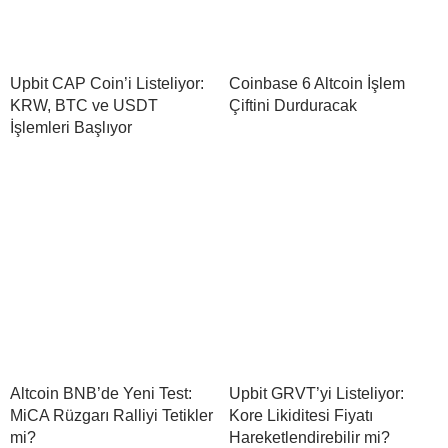
Upbit CAP Coin’i Listeliyor:
Coinbase 6 Altcoin İşlem
KRW, BTC ve USDT
Çiftini Durduracak
İşlemleri Başlıyor
Altcoin BNB’de Yeni Test:
Upbit GRVT’yi Listeliyor:
MiCA Rüzgarı Ralliyi Tetikler
Kore Likiditesi Fiyatı
mi?
Hareketlendirebilir mi?