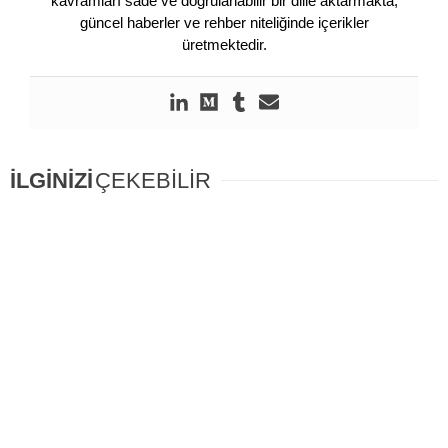
kavramları sade ve doğrulanabilir bir dille aktarmakta,
güncel haberler ve rehber niteliğinde içerikler
üretmektedir.
İLGİNİZİ
ÇEKEBİLİR