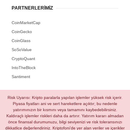
PARTNERLERIMIZ
CoinMarketCap
CoinGecko
CoinGlass
SoSoValue
CryptoQuant
IntoTheBlock
Santiment
Risk Uyarısı: Kripto paralarla yapılan işlemler yüksek risk içerir.
Piyasa fiyatları ani ve sert hareketlere açıktır; bu nedenle
yatırımınızın bir kısmını veya tamamını kaybedebilirsiniz.
Kaldıraçlı işlemler riskleri daha da artırır. Yatırım kararı almadan
önce finansal durumunuzu, bilgi seviyenizi ve risk toleransınızı
dikkatlice değerlendiriniz. Kriptofoni’de yer alan veriler ve içerikler