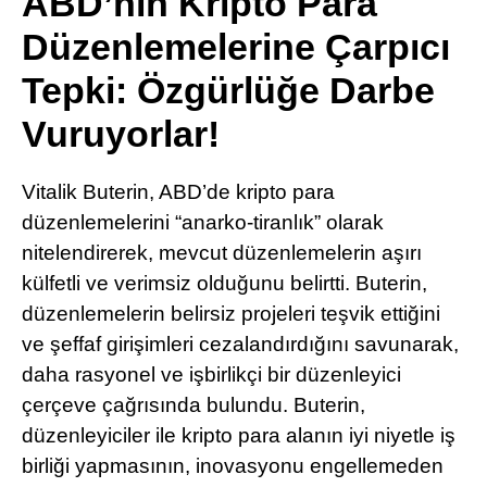
ABD’nin Kripto Para
Pinterest
Düzenlemelerine Çarpıcı
Tepki: Özgürlüğe Darbe
LinkedIn
Vuruyorlar!
Telegram
Vitalik Buterin, ABD’de kripto para
düzenlemelerini “anarko-tiranlık” olarak
nitelendirerek, mevcut düzenlemelerin aşırı
külfetli ve verimsiz olduğunu belirtti. Buterin,
düzenlemelerin belirsiz projeleri teşvik ettiğini
ve şeffaf girişimleri cezalandırdığını savunarak,
daha rasyonel ve işbirlikçi bir düzenleyici
çerçeve çağrısında bulundu. Buterin,
düzenleyiciler ile kripto para alanın iyi niyetle iş
birliği yapmasının, inovasyonu engellemeden