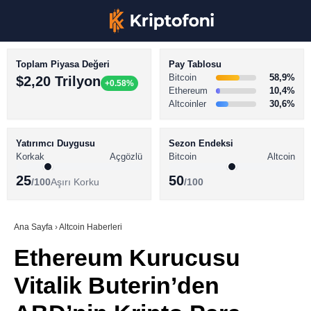
Toplam Piyasa Değeri
Pay Tablosu
Bitcoin
58,9%
$2,20 Trilyon
+0.58%
Ethereum
10,4%
Altcoinler
30,6%
KRİPTO PARA HABERLERİ
Facebook
BİTCOİN HABERLERİ
Yatırımcı Duygusu
Sezon Endeksi
Korkak
Açgözlü
Bitcoin
Altcoin
ALTCOİN HABERLERİ
25
50
/100
Aşırı Korku
/100
AKADEMİ
Instagram
SÖZLÜK
Ana Sayfa
›
Altcoin Haberleri
Ethereum Kurucusu
Youtube
Vitalik Buterin’den
TikTok