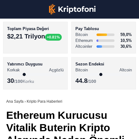
Toplam Piyasa Değeri
Pay Tablosu
Bitcoin
59,0%
$2,21 Trilyon
+0.81%
Ethereum
10,5%
Altcoinler
30,6%
KRİPTO PARA HABERLERİ
Facebook
BİTCOİN HABERLERİ
Yatırımcı Duygusu
Sezon Endeksi
Korkak
Açgözlü
Bitcoin
Altcoin
ALTCOİN HABERLERİ
30
44.8
/100
Korku
/100
AKADEMİ
Instagram
SÖZLÜK
Ana Sayfa
›
Kripto Para Haberleri
Ethereum Kurucusu
Youtube
Vitalik Buterin Kripto
TikTok