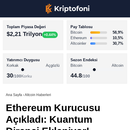
Toplam Piyasa Değeri
Pay Tablosu
Bitcoin
58,9%
$2,21 Trilyon
+0.44%
Ethereum
10,5%
Altcoinler
30,7%
KRİPTO PARA HABERLERİ
Facebook
BİTCOİN HABERLERİ
Yatırımcı Duygusu
Sezon Endeksi
Korkak
Açgözlü
Bitcoin
Altcoin
ALTCOİN HABERLERİ
30
44.8
/100
Korku
/100
AKADEMİ
Instagram
SÖZLÜK
Ana Sayfa
›
Altcoin Haberleri
Ethereum Kurucusu
Youtube
Açıkladı: Kuantum
TikTok